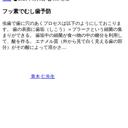
で
す
フッ素でむし歯予防
か？
虫歯で歯に穴のあくプロセスは以下のようにしておこりま
す。 歯の表面に歯垢（しこう）＝プラークという細菌の集
まりができる。 歯垢中の細菌が食べ物の中の糖分を利用し
て、酸を作る。 エナメル質（外から見て白く見える歯の部
分）がその酸によって溶かさ…
2021
年
8
月
1
青木 仁
先生
日
フ
ッ
素
で
む
し
歯
予