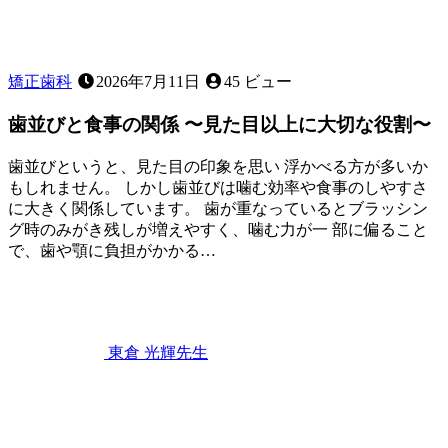
矯正歯科
2026年7月11日
45 ビュー
歯並びと食事の関係 〜見た目以上に大切な役割〜
歯並びというと、見た目の印象を思い 浮かべる方が多いか
もしれません。 しかし歯並びは噛む効率や食事のしやすさ
に大きく関係しています。 歯が重なっているとブラッシン
グ時のみがき残しが増えやすく、噛む力が一 部に偏ること
で、歯や顎に負担がかかる…
2026
年
7
月
11
東倉 光輝
先生
日
歯
並
び
と