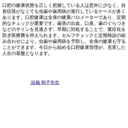
口腔の健康状態を正しく把握している人は意外に少なく、自
覚症状がなくても虫歯や歯周病が進行しているケースが多く
あります。口腔健康は全身の健康バロメーターであり、定期
的なチェックが重要です。歯茎の出血、口臭、歯のぐらつき
などのサインを見逃さず、早期に対処することで、重症化を
防ぎ医療費を抑えられます。セルフチェックと定期検診の組
み合わせにより、虫歯や歯周病を予防し、全身の健康も守る
ことができます。今日から始める口腔健康管理が、充実した
人生の基盤となります。
2026
年
6
月
22
迫脇 和子
先生
日
あ
な
た
の
口
腔
健