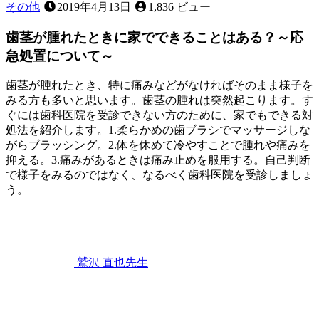
その他
2019年4月13日
1,836 ビュー
歯茎が腫れたときに家でできることはある？～応
急処置について～
歯茎が腫れたとき、特に痛みなどがなければそのまま様子を
みる方も多いと思います。歯茎の腫れは突然起こります。す
ぐには歯科医院を受診できない方のために、家でもできる対
処法を紹介します。1.柔らかめの歯ブラシでマッサージしな
がらブラッシング。2.体を休めて冷やすことで腫れや痛みを
抑える。3.痛みがあるときは痛み止めを服用する。自己判断
で様子をみるのではなく、なるべく歯科医院を受診しましょ
う。
2022
歯
年
11
み
月
が
12
き
,
鷲沢 直也
先生
日
歯
歯
茎
ぐ
が
き