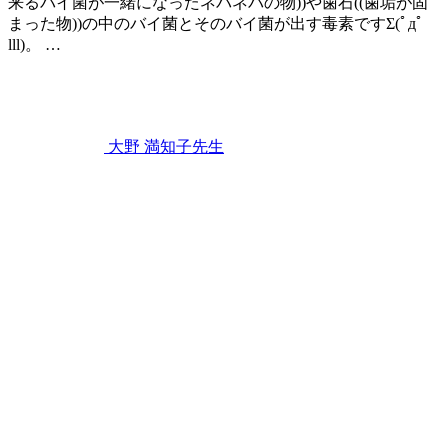
来るバイ菌が一緒になったネバネバの物))や歯石((歯垢が固
まった物))の中のバイ菌とそのバイ菌が出す毒素ですΣ(ﾟдﾟ
lll)。 …
2021
年
8
月
1
大野 満知子
先生
日
歯
周
病
が
身
体
に
及
ぼ
す
こ
わ
～
い