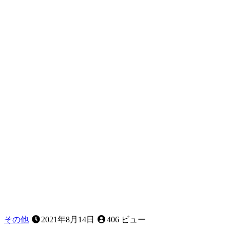
と
診
断
さ
れ
ま
し
た。
医
科
の
先
生
か
ら
歯
科
に
受
診
その他
2021年8月14日
406 ビュー
す