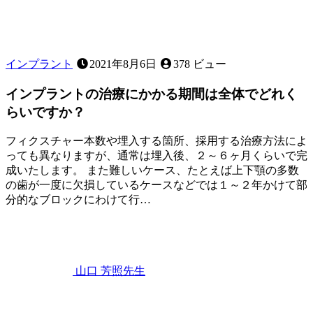
インプラント
2021年8月6日
378 ビュー
インプラントの治療にかかる期間は全体でどれく
らいですか？
フィクスチャー本数や埋入する箇所、採用する治療方法によ
っても異なりますが、通常は埋入後、２～６ヶ月くらいで完
成いたします。 また難しいケース、たとえば上下顎の多数
の歯が一度に欠損しているケースなどでは１～２年かけて部
分的なブロックにわけて行…
2021
年
8
月
6
山口 芳照
先生
日
イ
ン