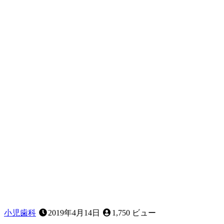
腫
れ
た
と
き
に
家
で
で
き
る
こ
と
は
あ
る？
～
応
急
処
置
小児歯科
2019年4月14日
1,750 ビュー
に