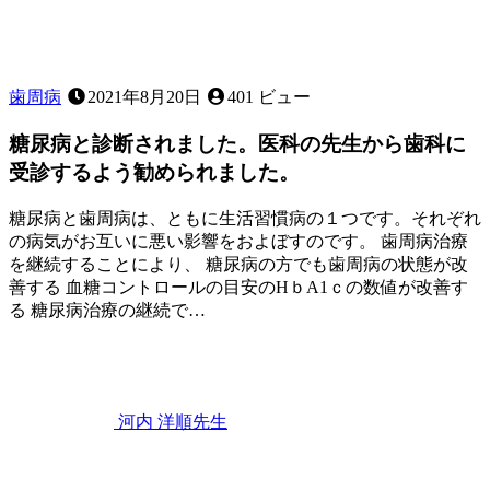
歯周病
2021年8月20日
401 ビュー
糖尿病と診断されました。医科の先生から歯科に
受診するよう勧められました。
糖尿病と歯周病は、ともに生活習慣病の１つです。それぞれ
の病気がお互いに悪い影響をおよぼすのです。 歯周病治療
を継続することにより、 糖尿病の方でも歯周病の状態が改
善する 血糖コントロールの目安のHｂA1ｃの数値が改善す
る 糖尿病治療の継続で…
2021
年
8
月
20
河内 洋順
先生
日
糖
尿
病