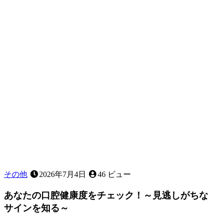
食
事
の
関
係
〜
見
た
目
以
上
に
大
切
な
役
割〜
その他
2026年7月4日
46 ビュー
あなたの口腔健康度をチェック！～見逃しがちな
サインを知る～