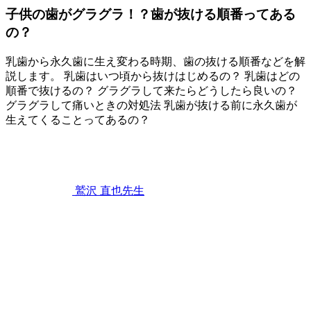
つ
子供の歯がグラグラ！？歯が抜ける順番ってある
い
の？
て
～
乳歯から永久歯に生え変わる時期、歯の抜ける順番などを解
説します。 乳歯はいつ頃から抜けはじめるの？ 乳歯はどの
順番で抜けるの？ グラグラして来たらどうしたら良いの？
グラグラして痛いときの対処法 乳歯が抜ける前に永久歯が
生えてくることってあるの？
2023
年
2
月
25
鷲沢 直也
先生
日
子
供
の
歯
が
グ
ラ
グ