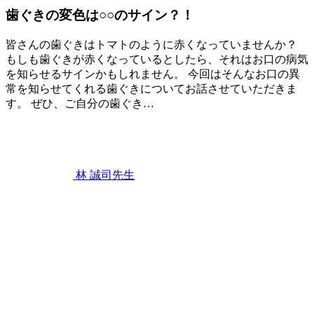
る
歯ぐきの変色は○○のサイン？！
よ
う
皆さんの歯ぐきはトマトのように赤くなっていませんか？
勧
もしも歯ぐきが赤くなっているとしたら、それはお口の病気
め
を知らせるサインかもしれません。 今回はそんなお口の異
ら
常を知らせてくれる歯ぐきについてお話させていただきま
れ
す。 ぜひ、ご自分の歯ぐき…
ま
2021
し
年
た。
8
月
14
林 誠司
先生
日
歯
ぐ
き
の
変
色
は
○○
の