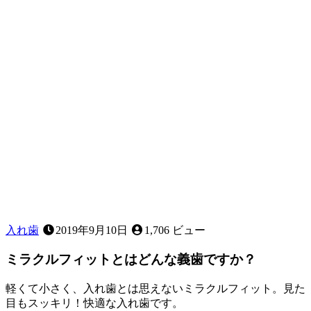
ラ！？
歯
が
抜
け
る
順
番
っ
て
あ
る
の？
入れ歯
2019年9月10日
1,706 ビュー
ミラクルフィットとはどんな義歯ですか？
軽くて小さく、入れ歯とは思えないミラクルフィット。見た
目もスッキリ！快適な入れ歯です。