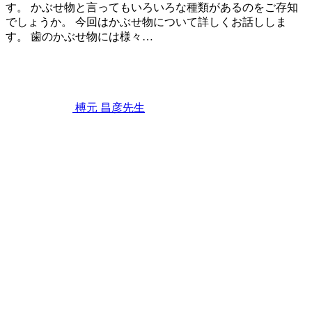
す。 かぶせ物と言ってもいろいろな種類があるのをご存知
でしょうか。 今回はかぶせ物について詳しくお話ししま
す。 歯のかぶせ物には様々…
2021
年
8
月
14
榑元 昌彦
先生
日
歯
の
か
ぶ
せ
物
に
は
種
類
が
あ
る？
～