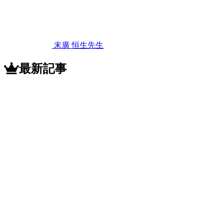
2022
年
11
月
12
末廣 恒生
先生
日
ミ
ラ
最新記事
ク
ル
フ
ィ
ッ
ト
と
は
ど
ん
な
義
歯
で
す