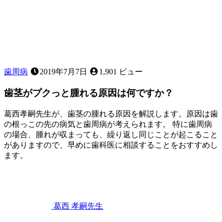
歯
並
び
に
気
に
な
歯周病
2019年7月7日
1,901 ビュー
る
こ
歯茎がプクっと腫れる原因は何ですか？
と
は
葛西孝嗣先生が、歯茎の腫れる原因を解説します。原因は歯
あ
の根っこの先の病気と歯周病が考えられます。 特に歯周病
り
の場合、腫れが収まっても、繰り返し同じことが起こること
ま
がありますので、早めに歯科医に相談することをおすすめし
せ
ます。
ん
2023
か？
歯
年
2
ぐ
月
き
11
葛西 孝嗣
先生
日
歯