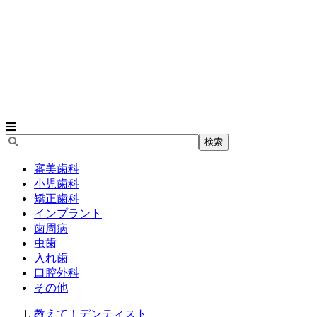
審美歯科
小児歯科
矯正歯科
インプラント
歯周病
虫歯
入れ歯
口腔外科
その他
教えて！デンティスト