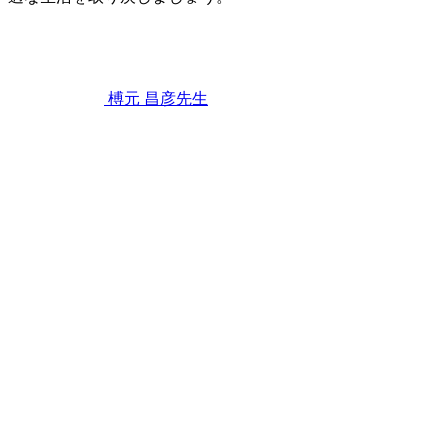
2026
年
6
月
22
榑元 昌彦
先生
日
顎
関
節
症
が
引
き
起
こ
す
頭
痛
の
真
実！
～