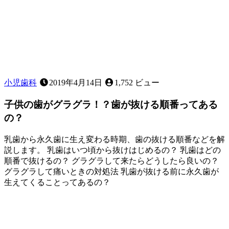
は
あ
る？
～
応
急
処
置
小児歯科
2019年4月14日
1,752 ビュー
に
つ
子供の歯がグラグラ！？歯が抜ける順番ってある
い
の？
て
～
乳歯から永久歯に生え変わる時期、歯の抜ける順番などを解
説します。 乳歯はいつ頃から抜けはじめるの？ 乳歯はどの
順番で抜けるの？ グラグラして来たらどうしたら良いの？
グラグラして痛いときの対処法 乳歯が抜ける前に永久歯が
生えてくることってあるの？
2023
年
2
月