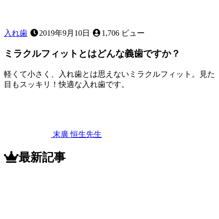
の？
入れ歯
2019年9月10日
1,706 ビュー
ミラクルフィットとはどんな義歯ですか？
軽くて小さく、入れ歯とは思えないミラクルフィット。見た
目もスッキリ！快適な入れ歯です。
2022
年
11
月
12
末廣 恒生
先生
日
ミ
ラ
最新記事
ク
ル
フ
ィ
ッ
ト