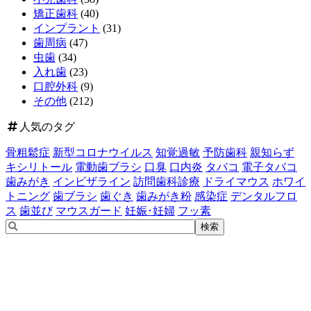
矯正歯科
(40)
インプラント
(31)
歯周病
(47)
虫歯
(34)
入れ歯
(23)
口腔外科
(9)
その他
(212)
人気のタグ
骨粗鬆症
新型コロナウイルス
知覚過敏
予防歯科
親知らず
キシリトール
電動歯ブラシ
口臭
口内炎
タバコ
電子タバコ
歯みがき
インビザライン
訪問歯科診療
ドライマウス
ホワイ
トニング
歯ブラシ
歯ぐき
歯みがき粉
感染症
デンタルフロ
ス
歯並び
マウスガード
妊娠･妊婦
フッ素