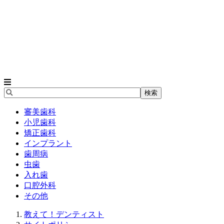
審美歯科
小児歯科
矯正歯科
インプラント
歯周病
虫歯
入れ歯
口腔外科
その他
教えて！デンティスト