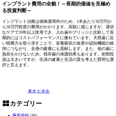
インプラント費用の全貌！～長期的価値を見極め
る投資判断～
インプラント治療は保険適用外のため、1本あたり30万円か
ら50万円程度の費用がかかります。高額に感じますが、適切
なケアで20年以上使用でき、入れ歯やブリッジと比較して長
期的にはコストパフォーマンスに優れています。天然歯に近
い咀嚼力を取り戻すことで、栄養吸収の改善や認知機能の維
持につながり、全身の健康にも貢献します。また、他の歯に
負担をかけないため、残存歯の保護効果もあります。初期投
資は大きいですが、生涯の健康と生活の質を考えた賢明な選
択と言えます。
2026
年
6
月
6
青木 仁
先生
日
イ
ン
カテゴリー
プ
ラ
審美歯科
(30)