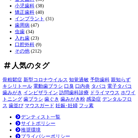
ン
小児歯科
(38)
ト
矯正歯科
(40)
費
インプラント
(31)
用
歯周病
(47)
の
虫歯
(34)
全
入れ歯
(23)
貌！
口腔外科
(9)
～
その他
(212)
長
期
人気のタグ
的
価
骨粗鬆症
新型コロナウイルス
知覚過敏
予防歯科
親知らず
値
キシリトール
電動歯ブラシ
口臭
口内炎
タバコ
電子タバコ
を
歯みがき
インビザライン
訪問歯科診療
ドライマウス
ホワイ
見
トニング
歯ブラシ
歯ぐき
歯みがき粉
感染症
デンタルフロ
極
ス
歯並び
マウスガード
妊娠･妊婦
フッ素
め
る
デンティスト一覧
投
サイトポリシー
資
推奨環境
判
プライバシーポリシー