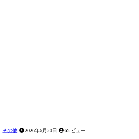
し
歯
は
な
ぜ
人
に
よ
っ
て
違
う
の
か
｜
小
児
歯
科
その他
2026年6月20日
65 ビュー