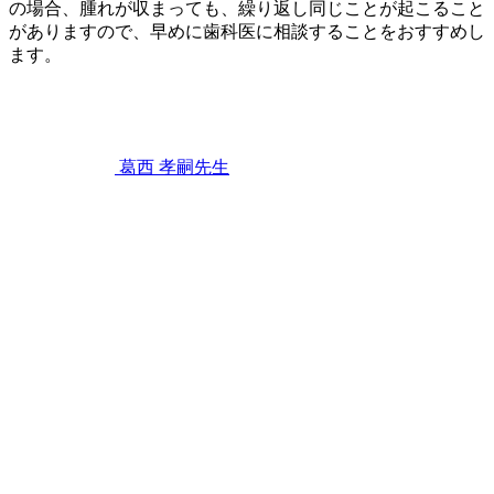
の場合、腫れが収まっても、繰り返し同じことが起こること
ま
がありますので、早めに歯科医に相談することをおすすめし
せ
ます。
ん
2023
か？
歯
年
2
ぐ
月
き
11
葛西 孝嗣
先生
日
歯
茎
が
プ
ク
っ
と
腫
れ
る
原
因
は
何