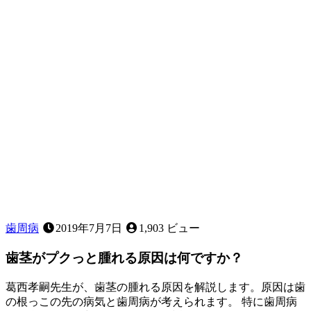
タ
ガ
タ」
な
ど、
お
子
様
の
歯
並
び
に
気
に
な
歯周病
2019年7月7日
1,903 ビュー
る
こ
歯茎がプクっと腫れる原因は何ですか？
と
は
葛西孝嗣先生が、歯茎の腫れる原因を解説します。原因は歯
あ
の根っこの先の病気と歯周病が考えられます。 特に歯周病
り