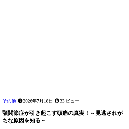
と
は
ど
ん
な
義
歯
で
す
か？
その他
2026年7月18日
33 ビュー
顎関節症が引き起こす頭痛の真実！～見逃されが
ちな原因を知る～