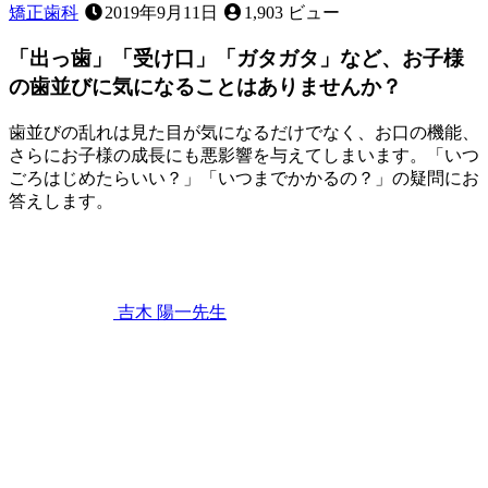
矯正歯科
2019年9月11日
1,903 ビュー
「出っ歯」「受け口」「ガタガタ」など、お子様
の歯並びに気になることはありませんか？
歯並びの乱れは見た目が気になるだけでなく、お口の機能、
さらにお子様の成長にも悪影響を与えてしまいます。「いつ
ごろはじめたらいい？」「いつまでかかるの？」の疑問にお
答えします。
2023
年
4
月
22
吉木 陽一
先生
日
「出
っ
歯」
「受
け
口」
「ガ