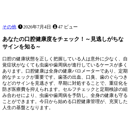
切
な
役
割〜
その他
2026年7月4日
47 ビュー
あなたの口腔健康度をチェック！～見逃しがちな
サインを知る～
口腔の健康状態を正しく把握している人は意外に少なく、自
覚症状がなくても虫歯や歯周病が進行しているケースが多く
あります。口腔健康は全身の健康バロメーターであり、定期
的なチェックが重要です。歯茎の出血、口臭、歯のぐらつき
などのサインを見逃さず、早期に対処することで、重症化を
防ぎ医療費を抑えられます。セルフチェックと定期検診の組
み合わせにより、虫歯や歯周病を予防し、全身の健康も守る
ことができます。今日から始める口腔健康管理が、充実した
人生の基盤となります。
2026
年
6
月