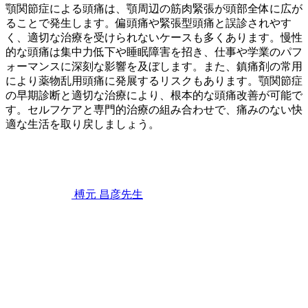
顎関節症による頭痛は、顎周辺の筋肉緊張が頭部全体に広が
ることで発生します。偏頭痛や緊張型頭痛と誤診されやす
く、適切な治療を受けられないケースも多くあります。慢性
的な頭痛は集中力低下や睡眠障害を招き、仕事や学業のパフ
ォーマンスに深刻な影響を及ぼします。また、鎮痛剤の常用
により薬物乱用頭痛に発展するリスクもあります。顎関節症
の早期診断と適切な治療により、根本的な頭痛改善が可能で
す。セルフケアと専門的治療の組み合わせで、痛みのない快
適な生活を取り戻しましょう。
2026
年
6
月
22
榑元 昌彦
先生
日
顎
関
節
症
が
引
き