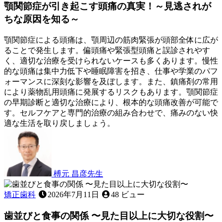
顎関節症が引き起こす頭痛の真実！～見逃されが
ちな原因を知る～
顎関節症による頭痛は、顎周辺の筋肉緊張が頭部全体に広が
ることで発生します。偏頭痛や緊張型頭痛と誤診されやす
く、適切な治療を受けられないケースも多くあります。慢性
的な頭痛は集中力低下や睡眠障害を招き、仕事や学業のパフ
ォーマンスに深刻な影響を及ぼします。また、鎮痛剤の常用
により薬物乱用頭痛に発展するリスクもあります。顎関節症
の早期診断と適切な治療により、根本的な頭痛改善が可能で
す。セルフケアと専門的治療の組み合わせで、痛みのない快
適な生活を取り戻しましょう。
2026
年
6
月
22
榑元 昌彦
先生
日
顎
関
矯正歯科
2026年7月11日
48 ビュー
節
歯並びと食事の関係 〜見た目以上に大切な役割〜
症