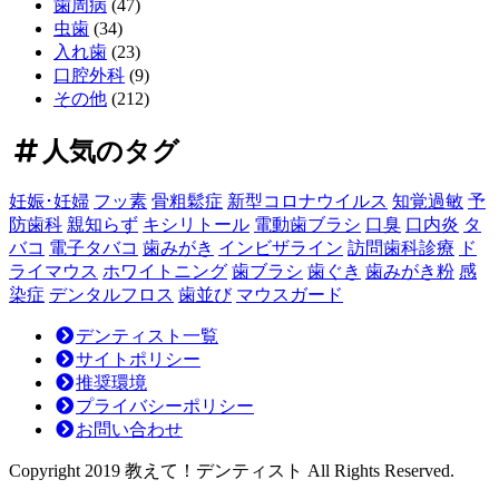
歯周病
(47)
の
虫歯
(34)
全
入れ歯
(23)
貌！
口腔外科
(9)
～
その他
(212)
長
期
人気のタグ
的
価
妊娠･妊婦
フッ素
骨粗鬆症
新型コロナウイルス
知覚過敏
予
値
防歯科
親知らず
キシリトール
電動歯ブラシ
口臭
口内炎
タ
を
バコ
電子タバコ
歯みがき
インビザライン
訪問歯科診療
ド
見
ライマウス
ホワイトニング
歯ブラシ
歯ぐき
歯みがき粉
感
極
染症
デンタルフロス
歯並び
マウスガード
め
る
デンティスト一覧
投
サイトポリシー
資
推奨環境
判
プライバシーポリシー
断
お問い合わせ
～
Copyright 2019 教えて！デンティスト All Rights Reserved.