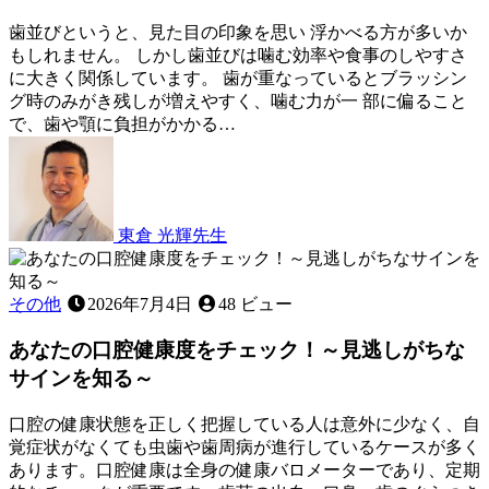
が
引
歯並びというと、見た目の印象を思い 浮かべる方が多いか
き
もしれません。 しかし歯並びは噛む効率や食事のしやすさ
起
に大きく関係しています。 歯が重なっているとブラッシン
こ
グ時のみがき残しが増えやすく、噛む力が一 部に偏ること
す
で、歯や顎に負担がかかる…
2026
頭
年
痛
7
の
月
真
11
東倉 光輝
先生
実！
日
歯
～
並
見
び
その他
2026年7月4日
48 ビュー
逃
と
さ
あなたの口腔健康度をチェック！～見逃しがちな
食
れ
事
が
サインを知る～
の
ち
関
な
口腔の健康状態を正しく把握している人は意外に少なく、自
係
原
覚症状がなくても虫歯や歯周病が進行しているケースが多く
〜
因
あります。口腔健康は全身の健康バロメーターであり、定期
見
を