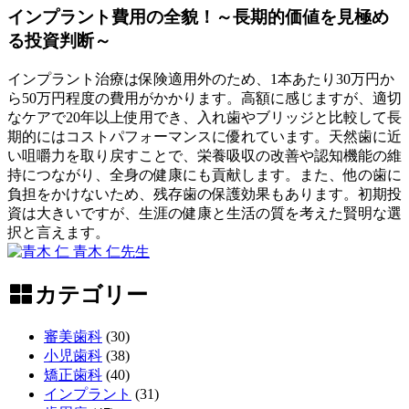
日
見
インプラント費用の全貌！～長期的価値を見極め
な
逃
ぜ
る投資判断～
し
人
が
に
インプラント治療は保険適用外のため、1本あたり30万円か
ち
よ
ら50万円程度の費用がかかります。高額に感じますが、適切
な
っ
なケアで20年以上使用でき、入れ歯やブリッジと比較して長
サ
て
期的にはコストパフォーマンスに優れています。天然歯に近
イ
違
い咀嚼力を取り戻すことで、栄養吸収の改善や認知機能の維
ン
う
持につながり、全身の健康にも貢献します。また、他の歯に
を
の
負担をかけないため、残存歯の保護効果もあります。初期投
知
か
資は大きいですが、生涯の健康と生活の質を考えた賢明な選
る
｜
択と言えます。
～
小
2026
青木 仁
先生
児
年
イ
歯
6
ン
カテゴリー
月
科
プ
6
ラ
審美歯科
(30)
日
ン
小児歯科
(38)
ト
矯正歯科
(40)
費
インプラント
(31)
用