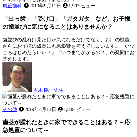
月
き
が
矯正歯科
2019年9月11日
1,903 ビュー
11
プ
日
「出っ歯」「受け口」「ガタガタ」など、お子様
ク
っ
の歯並びに気になることはありませんか？
と
腫
歯並びの乱れは見た目が気になるだけでなく、お口の機能、
れ
さらにお子様の成長にも悪影響を与えてしまいます。「いつ
る
ごろはじめたらいい？」「いつまでかかるの？」の疑問にお
原
答えします。
因
2023
は
年
何
4
月
で
22
す
吉木 陽一
先生
日
か？
「出
っ
歯」
その他
2019年4月13日
1,838 ビュー
「受
歯茎が腫れたときに家でできることはある？～応
け
口」
急処置について～
「ガ