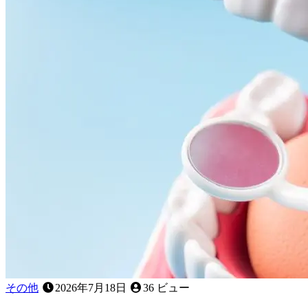
ィ
ッ
ト
と
は
ど
ん
な
義
歯
で
す
か？
その他
2026年7月18日
36 ビュー