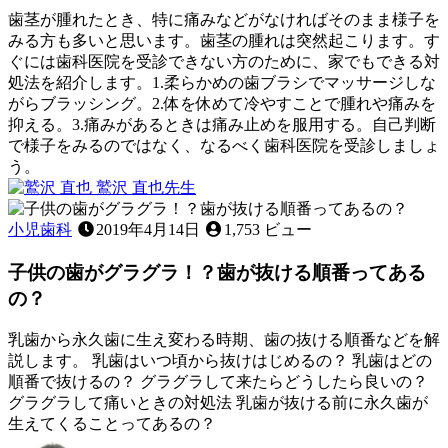
タ
歯茎が腫れたとき、特に痛みなどがなければそのまま様子を
ガ
みる方も多いと思います。歯茎の腫れは突然起こります。す
タ」
ぐには歯科医院を受診できない方のために、家でもできる対
な
処法を紹介します。1.柔らかめの歯ブラシでマッサージしな
ど、
がらブラッシング。2.体を休めて冷やすことで腫れや痛みを
お
抑える。3.痛みがあるときは痛み止めを服用する。自己判断
子
で様子をみるのではなく、なるべく歯科医院を受診しましょ
様
う。
の
2022
鷲沢 直也
先生
歯
歯
年
歯
並
11
み
茎
小児歯科
2019年4月14日
1,753 ビュー
月
び
が
が
12
に
き
,
子供の歯がグラグラ！？歯が抜ける順番ってある
腫
日
気
歯
れ
の？
に
ぐ
た
な
き
と
乳歯から永久歯に生え変わる時期、歯の抜ける順番などを解
る
き
説します。 乳歯はいつ頃から抜けはじめるの？ 乳歯はどの
こ
に
順番で抜けるの？ グラグラして来たらどうしたら良いの？
と
家
グラグラして痛いときの対処法 乳歯が抜ける前に永久歯が
は
で
生えてくることってあるの？
あ
で
2023