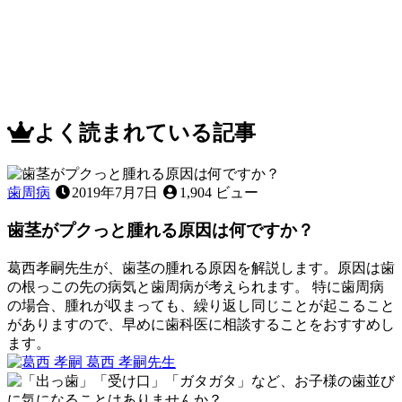
よく読まれている記事
歯周病
2019年7月7日
1,904 ビュー
歯茎がプクっと腫れる原因は何ですか？
葛西孝嗣先生が、歯茎の腫れる原因を解説します。原因は歯
の根っこの先の病気と歯周病が考えられます。 特に歯周病
の場合、腫れが収まっても、繰り返し同じことが起こること
がありますので、早めに歯科医に相談することをおすすめし
ます。
2023
葛西 孝嗣
先生
歯
年
歯
2
ぐ
茎