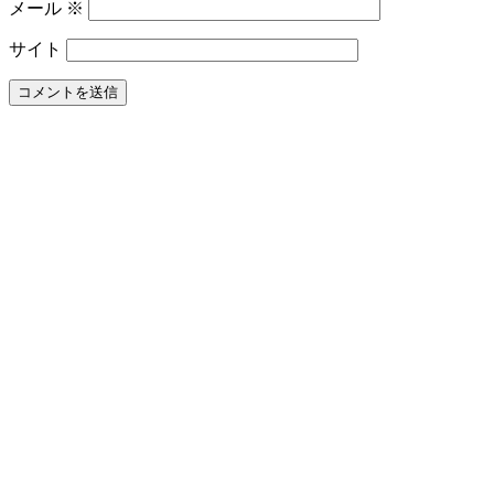
メール
※
は？
電
サイト
動
歯
ブ
ラ
シ
と
の
違
い