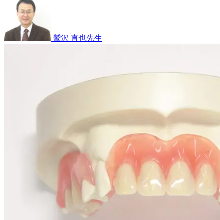
り
き
年
ま
る
2
せ
月
こ
ん
25
と
鷲沢 直也
先生
か？
日
は
子
あ
供
る？
の
～
歯
応
が
急
グ
処
ラ
置
グ
に
ラ！？
つ
歯
い
が
て
抜
～
け
る
順
番
っ