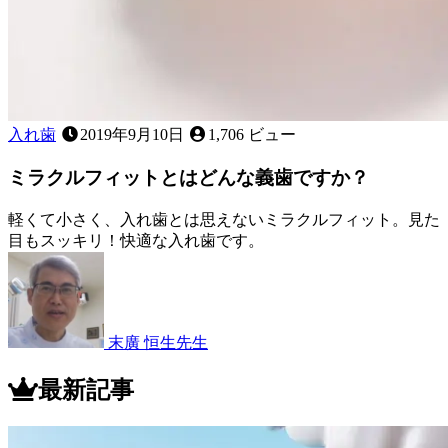
て
あ
る
の？
入れ歯
2019年9月10日
1,706 ビュー
ミラクルフィットとはどんな義歯ですか？
軽くて小さく、入れ歯とは思えないミラクルフィット。見た
目もスッキリ！快適な入れ歯です。
2022
年
11
月
12
末廣 恒生
先生
日
ミ
ラ
最新記事
ク
ル
フ