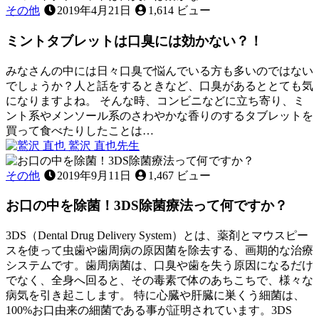
11
み
茎
その他
2019年4月21日
1,614 ビュー
月
が
が
12
き
,
ミントタブレットは口臭には効かない？！
腫
日
歯
れ
ぐ
た
みなさんの中には日々口臭で悩んでいる方も多いのではない
き
と
でしょうか？人と話をするときなど、口臭があるととても気
き
になりますよね。 そんな時、コンビニなどに立ち寄り、ミ
に
ント系やメンソール系のさわやかな香りのするタブレットを
家
買って食べたりしたことは…
2022
で
鷲沢 直也
先生
口
年
で
ミ
10
臭
き
ン
その他
2019年9月11日
1,467 ビュー
月
る
ト
27
こ
お口の中を除菌！3DS除菌療法って何ですか？
タ
日
と
ブ
は
レ
3DS（Dental Drug Delivery System）とは、薬剤とマウスピー
あ
ッ
スを使って虫歯や歯周病の原因菌を除去する、画期的な治療
る？
ト
システムです。歯周病菌は、口臭や歯を失う原因になるだけ
～
は
でなく、全身へ回ると、その毒素で体のあちこちで、様々な
応
口
病気を引き起こします。 特に心臓や肝臓に巣くう細菌は、
急
臭
100%お口由来の細菌である事が証明されています。3DS