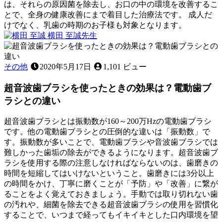
処
に
は、それらの原因菌を除去し、お口の中の環境を改善するこ
置
は
とで、全身の健康改善にまで着目した治療法です。 成人だ
に
効
けでなく、乳歯の時期のお子様も対象となります。
2022
つ
か
横田 至誠
先生
年
い
な
お
11
て
い？！
口
月
～
の
その他
2020年5月17日
1,101 ビュー
12
中
日
超音波歯ブラシを使ったときの効果は？電動歯ブ
を
除
ラシとの違い
菌！
3DS
超音波歯ブラシとは振動数が160～200万Hzの電動歯ブラシ
除
です。他の電動歯ブラシとの圧倒的な違いは「振動数」で
菌
す。振動数が多いことで、電動歯ブラシや音波歯ブラシでは
療
難しかった歯垢の除去ができるようになります。超音波歯ブ
法
ラシを使用する際の注意しなければならないのは、歯磨きの
っ
時間を短縮してはいけないということ。歯磨きには3分以上
て
の時間をかけ、丁寧に磨くことが「予防」や「改善」に繋が
何
ることをよく覚えておきましょう。手動では取り切れない歯
で
の汚れや、細菌を除去できる超音波歯ブラシの使用を習慣化
す
することで、いつまで経ってもイキイキとした口内環境を望
か？