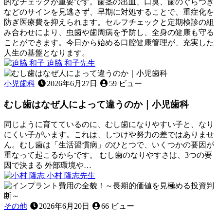
的なチェックが重要です。歯茎の出血、口臭、歯のぐらつき
た
知
などのサインを見逃さず、早期に対処することで、重症化を
目
る
防ぎ医療費を抑えられます。セルフチェックと定期検診の組
以
～
み合わせにより、虫歯や歯周病を予防し、全身の健康も守る
上
ことができます。今日から始める口腔健康管理が、充実した
に
人生の基盤となります。
大
2026
迫脇 和子
先生
切
年
あ
な
6
な
小児歯科
2026年6月27日
59 ビュー
月
役
た
22
割〜
むし歯はなぜ人によって違うのか｜小児歯科
の
日
口
腔
同じように育てているのに、むし歯になりやすい子と、なり
健
にくい子がいます。これは、しつけや努力の差ではありませ
康
ん。むし歯は「生活習慣病」のひとつで、いくつかの要因が
度
重なって起こるからです。 むし歯のなりやすさは、3つの要
を
因で決まる 外部環境や…
2026
チ
小村 隆志
先生
年
ェ
む
6
ッ
し
月
ク！
歯
その他
2026年6月20日
66 ビュー
22
～
は