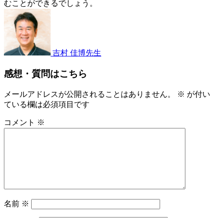
むことができるでしょう。
2022
歯
年
11
み
月
が
5
き
吉村 佳博
先生
日
超
感想・質問はこちら
音
波
歯
メールアドレスが公開されることはありません。
※
が付い
ブ
ている欄は必須項目です
ラ
コメント
※
シ
を
使
っ
た
と
き
の
名前
※
効
果