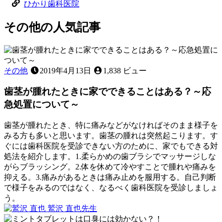
ひかり歯科医院
その他
の
人気記事
その他
2019年4月13日
1,838 ビュー
歯茎が腫れたときに家でできることはある？～応
急処置について～
歯茎が腫れたとき、特に痛みなどがなければそのまま様子を
みる方も多いと思います。歯茎の腫れは突然起こります。す
ぐには歯科医院を受診できない方のために、家でもできる対
処法を紹介します。1.柔らかめの歯ブラシでマッサージしな
がらブラッシング。2.体を休めて冷やすことで腫れや痛みを
抑える。3.痛みがあるときは痛み止めを服用する。自己判断
で様子をみるのではなく、なるべく歯科医院を受診しましょ
う。
2022
鷲沢 直也
先生
歯
年
歯