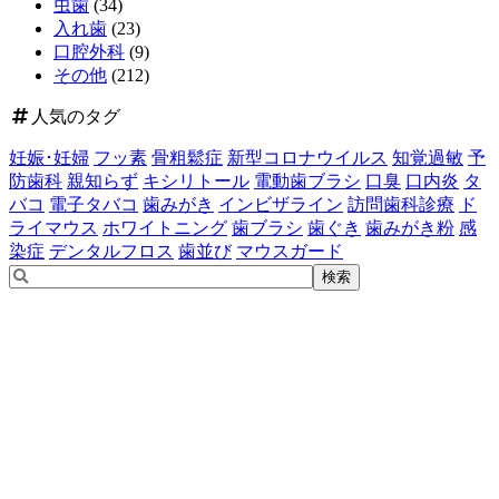
虫歯
(34)
入れ歯
(23)
口腔外科
(9)
その他
(212)
人気のタグ
妊娠･妊婦
フッ素
骨粗鬆症
新型コロナウイルス
知覚過敏
予
防歯科
親知らず
キシリトール
電動歯ブラシ
口臭
口内炎
タ
バコ
電子タバコ
歯みがき
インビザライン
訪問歯科診療
ド
ライマウス
ホワイトニング
歯ブラシ
歯ぐき
歯みがき粉
感
染症
デンタルフロス
歯並び
マウスガード