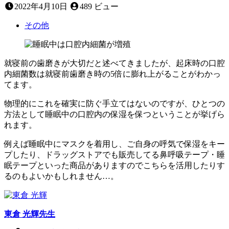
2022
2022年4月10日
489 ビュー
年
4
その他
月
10
日
就寝前の歯磨きが大切だと述べてきましたが、起床時の口腔
内細菌数は就寝前歯磨き時の5倍に膨れ上がることがわかっ
てます。
物理的にこれを確実に防ぐ手立てはないのですが、ひとつの
方法として睡眠中の口腔内の保湿を保つということが挙げら
れます。
例えば睡眠中にマスクを着用し、ご自身の呼気で保湿をキー
プしたり、ドラッグストアでも販売してる鼻呼吸テープ・睡
眠テープといった商品がありますのでこちらを活用したりす
るのもよいかもしれません…。
東倉 光輝
先生