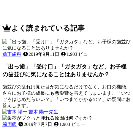
よく読まれている記事
矯正歯科
2019年9月11日
1,903 ビュー
「出っ歯」「受け口」「ガタガタ」など、お子様
の歯並びに気になることはありませんか？
歯並びの乱れは見た目が気になるだけでなく、お口の機能、
さらにお子様の成長にも悪影響を与えてしまいます。「いつ
ごろはじめたらいい？」「いつまでかかるの？」の疑問にお
答えします。
2023
吉木 陽一
先生
年
「出
4
っ
歯周病
2019年7月7日
1,903 ビュー
月
歯」