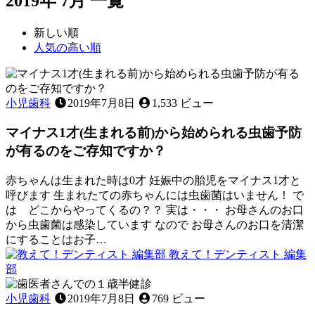
2019年 7月 一覧
新しい順
人気の高い順
小児歯科
2019年7月8日
1,533 ビュー
マイナス1才(生まれる前)から始められる虫歯予防
が有るのをご存知ですか？
赤ちゃんは生まれた時は0才 妊娠中の胎児をマイナス1才と
呼びます 生まれたての赤ちゃんには虫歯菌はいません！ で
は どこからやってくるの？？ 実は・・・ お母さんのお口
から虫歯菌は感染しています なので お母さんのお口を清潔
にすることはお子…
教えて！デンティスト 編集
2025
部
年
マ
5
イ
小児歯科
2019年7月8日
769 ビュー
月
ナ