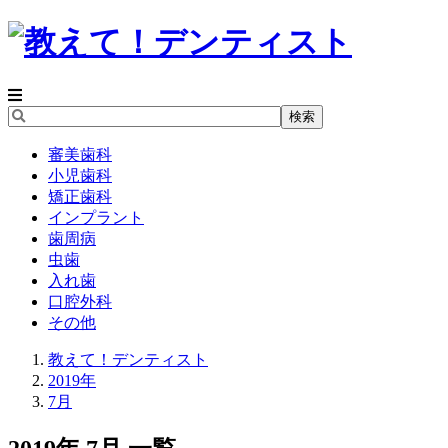
審美歯科
小児歯科
矯正歯科
インプラント
歯周病
虫歯
入れ歯
口腔外科
その他
教えて！デンティスト
2019年
7月