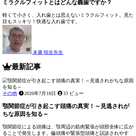
～
ミラクルフィットとはどんな義歯ですか？
歯
応
が
急
グ
軽くて小さく、入れ歯とは思えないミラクルフィット。見た
処
ラ
目もスッキリ！快適な入れ歯です。
置
2022
グ
年
に
ラ！？
11
つ
歯
月
い
が
12
て
末廣 恒生
先生
抜
日
ミ
～
け
ラ
最新記事
る
ク
順
ル
番
フ
っ
ィ
て
その他
2026年7月18日
33 ビュー
ッ
あ
ト
る
顎関節症が引き起こす頭痛の真実！～見逃されが
と
の？
ちな原因を知る～
は
ど
顎関節症による頭痛は、顎周辺の筋肉緊張が頭部全体に広が
ん
ることで発生します。偏頭痛や緊張型頭痛と誤診されやす
な