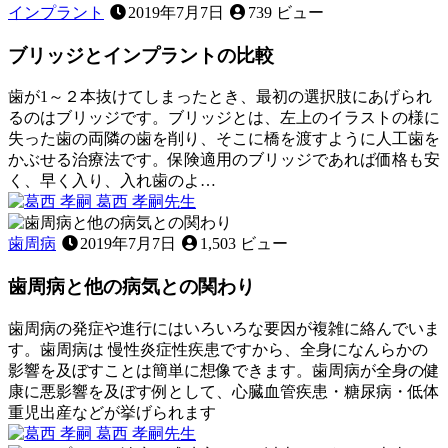
11
る
れ
インプラント
2019年7月7日
739 ビュー
月
の
歯
26
を
ブリッジとインプラントの比較
と
日
ご
イ
存
ン
歯が1～２本抜けてしまったとき、最初の選択肢にあげられ
知
プ
るのはブリッジです。ブリッジとは、左上のイラストの様に
で
ラ
失った歯の両隣の歯を削り、そこに橋を渡すように人工歯を
す
ン
かぶせる治療法です。保険適用のブリッジであれば価格も安
か？
ト
く、早く入り、入れ歯のよ…
2019
の
葛西 孝嗣
先生
年
比
ブ
8
較
リ
歯周病
2019年7月7日
1,503 ビュー
月
ッ
15
歯周病と他の病気との関わり
ジ
日
と
イ
歯周病の発症や進行にはいろいろな要因が複雑に絡んでいま
ン
す。歯周病は 慢性炎症性疾患ですから、全身になんらかの
プ
影響を及ぼすことは簡単に想像できます。歯周病が全身の健
ラ
康に悪影響を及ぼす例として、心臓血管疾患・糖尿病・低体
ン
重児出産などが挙げられます
2022
ト
葛西 孝嗣
先生