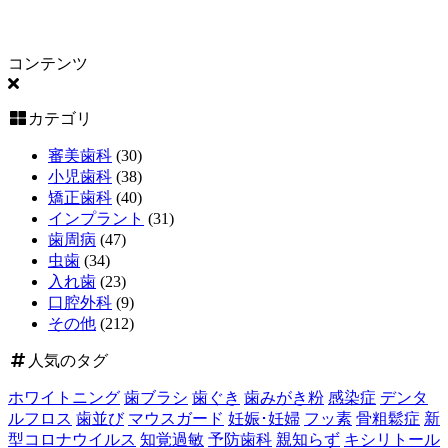
コンテンツ
カテゴリ
審美歯科
(30)
小児歯科
(38)
矯正歯科
(40)
インプラント
(31)
歯周病
(47)
虫歯
(34)
入れ歯
(23)
口腔外科
(9)
その他
(212)
人気のタグ
ホワイトニング
歯ブラシ
歯ぐき
歯みがき粉
感染症
デンタ
ルフロス
歯並び
マウスガード
妊娠･妊婦
フッ素
骨粗鬆症
新
型コロナウイルス
知覚過敏
予防歯科
親知らず
キシリトール