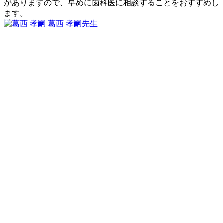
の
がありますので、早めに歯科医に相談することをおすすめし
成
ます。
2023
功
葛西 孝嗣
先生
歯
年
率
歯
2
ぐ
は
茎
月
き
90％
が
11
以
プ
日
上
ク
と
っ
い
と
う
腫
の
れ
は
る
本
原
当
因
で
は
す
何
か？
で
す
か？