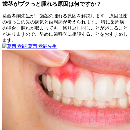
22
歯茎がプクっと腫れる原因は何ですか？
「受
日
け
口」
葛西孝嗣先生が、歯茎の腫れる原因を解説します。原因は歯
「ガ
の根っこの先の病気と歯周病が考えられます。 特に歯周病
タ
の場合、腫れが収まっても、繰り返し同じことが起こること
ガ
がありますので、早めに歯科医に相談することをおすすめし
タ」
ます。
2023
な
葛西 孝嗣
先生
歯
年
ど、
歯
2
ぐ
お
茎
月
き
子
が
11
様
プ
日
の
ク
歯
っ
並
と
び
腫
に
れ
気
る
に
原
な
因
る
は