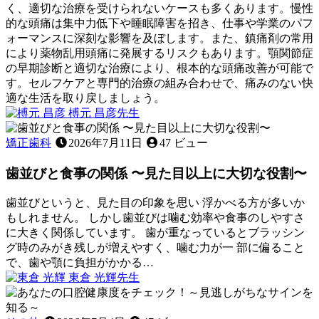
く、適切な治療を受けられないケースも多くあります。慢性
義
的な頭痛は集中力低下や睡眠障害を招き、仕事や学業のパフ
歯
ォーマンスに深刻な影響を及ぼします。また、鎮痛剤の常用
で
により薬物乱用頭痛に発展するリスクもあります。顎関節症
す
の早期診断と適切な治療により、根本的な頭痛改善が可能で
か？
す。セルフケアと専門的治療の組み合わせで、痛みのない快
適な生活を取り戻しましょう。
2026
榑元 昌彦
先生
年
顎
6
関
矯正歯科
2026年7月11日
47 ビュー
月
節
22
歯並びと食事の関係 〜見た目以上に大切な役割〜
症
日
が
引
歯並びというと、見た目の印象を思い 浮かべる方が多いか
き
もしれません。 しかし歯並びは噛む効率や食事のしやすさ
起
に大きく関係しています。 歯が重なっているとブラッシン
こ
グ時のみがき残しが増えやすく、噛む力が一 部に偏ること
す
で、歯や顎に負担がかかる…
2026
頭
東倉 光輝
先生
年
痛
歯
7
の
並
月