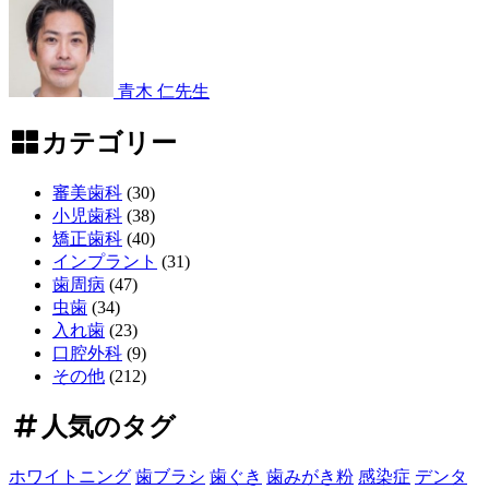
2026
児
年
歯
6
月
科
6
青木 仁
先生
日
イ
ン
カテゴリー
プ
ラ
審美歯科
(30)
ン
小児歯科
(38)
ト
矯正歯科
(40)
費
インプラント
(31)
用
歯周病
(47)
の
虫歯
(34)
全
入れ歯
(23)
貌！
口腔外科
(9)
～
その他
(212)
長
期
人気のタグ
的
価
ホワイトニング
歯ブラシ
歯ぐき
歯みがき粉
感染症
デンタ
値