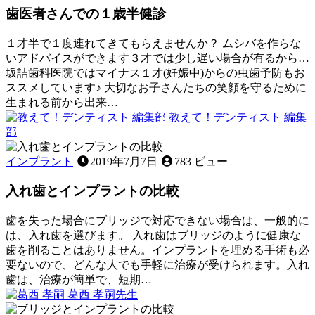
28
歯医者さんでの１歳半健診
ス
日
1
才
１才半で１度連れてきてもらえませんか？ ムシバを作らな
(生
いアドバイスができます３才では少し遅い場合が有るから…
ま
坂詰歯科医院ではマイナス１才(妊娠中)からの虫歯予防もお
れ
ススメしています♪ 大切なお子さんたちの笑顔を守るために
る
生まれる前から出来…
前)
教えて！デンティスト 編集
か
2025
部
ら
年
歯
5
始
医
インプラント
2019年7月7日
783 ビュー
月
め
者
28
ら
入れ歯とインプラントの比較
さ
日
れ
ん
る
で
歯を失った場合にブリッジで対応できない場合は、一般的に
虫
の
は、入れ歯を選びます。 入れ歯はブリッジのように健康な
歯
１
歯を削ることはありません。インプラントを埋める手術も必
予
歳
要ないので、どんな人でも手軽に治療が受けられます。入れ
防
半
歯は、治療が簡単で、短期…
が
2022
健
葛西 孝嗣
先生
有
年
診
入