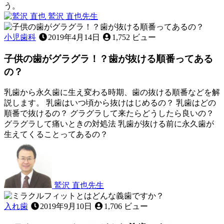
う。
2022
鷲沢 直也
先生
歯
年
歯
11
み
茎
小児歯科
2019年4月14日
1,752 ビュー
月
が
が
12
き
,
子供の歯がグラグラ！？歯が抜ける順番ってある
腫
日
歯
れ
の？
ぐ
た
き
と
乳歯から永久歯に生え変わる時期、歯の抜ける順番などを解
き
説します。 乳歯はいつ頃から抜けはじめるの？ 乳歯はどの
に
順番で抜けるの？ グラグラして来たらどうしたら良いの？
家
グラグラして痛いときの対処法 乳歯が抜ける前に永久歯が
で
生えてくることってあるの？
で
2023
き
年
る
2
月
こ
25
と
鷲沢 直也
先生
日
は
子
あ
供
入れ歯
2019年9月10日
1,706 ビュー
る？
の