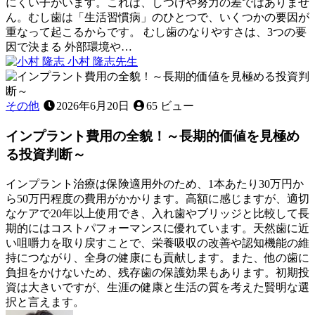
健
にくい子がいます。これは、しつけや努力の差ではありませ
康
ん。むし歯は「生活習慣病」のひとつで、いくつかの要因が
度
重なって起こるからです。 むし歯のなりやすさは、3つの要
を
因で決まる 外部環境や…
2026
チ
小村 隆志
先生
年
ェ
む
6
ッ
し
月
ク！
歯
その他
2026年6月20日
65 ビュー
22
～
は
日
見
インプラント費用の全貌！～長期的価値を見極め
な
逃
ぜ
る投資判断～
し
人
が
に
インプラント治療は保険適用外のため、1本あたり30万円か
ち
よ
ら50万円程度の費用がかかります。高額に感じますが、適切
な
っ
なケアで20年以上使用でき、入れ歯やブリッジと比較して長
サ
て
期的にはコストパフォーマンスに優れています。天然歯に近
イ
違
い咀嚼力を取り戻すことで、栄養吸収の改善や認知機能の維
ン
う
持につながり、全身の健康にも貢献します。また、他の歯に
を
の
負担をかけないため、残存歯の保護効果もあります。初期投
知
か
資は大きいですが、生涯の健康と生活の質を考えた賢明な選
る
｜
択と言えます。
～
小