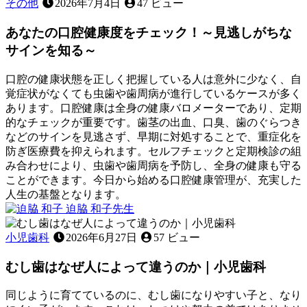
真
び
その他
2026年7月4日
47 ビュー
11
実！
と
日
～
あなたの口腔健康度をチェック！～見逃しがちな
食
見
事
サインを知る～
逃
の
さ
関
口腔の健康状態を正しく把握している人は意外に少なく、自
れ
係
覚症状がなくても虫歯や歯周病が進行しているケースが多く
が
〜
あります。口腔健康は全身の健康バロメーターであり、定期
ち
見
的なチェックが重要です。歯茎の出血、口臭、歯のぐらつき
な
た
などのサインを見逃さず、早期に対処することで、重症化を
原
目
防ぎ医療費を抑えられます。セルフチェックと定期検診の組
因
以
み合わせにより、虫歯や歯周病を予防し、全身の健康も守る
を
上
ことができます。今日から始める口腔健康管理が、充実した
知
に
人生の基盤となります。
る
大
2026
迫脇 和子
先生
～
切
年
あ
な
6
な
小児歯科
2026年6月27日
57 ビュー
月
役
た
22
割〜
むし歯はなぜ人によって違うのか｜小児歯科
の
日
口
腔
同じように育てているのに、むし歯になりやすい子と、なり