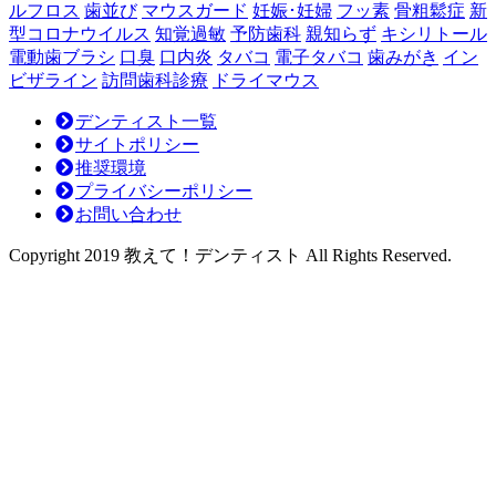
ルフロス
歯並び
マウスガード
妊娠･妊婦
フッ素
骨粗鬆症
新
を
型コロナウイルス
知覚過敏
予防歯科
親知らず
キシリトール
見
電動歯ブラシ
口臭
口内炎
タバコ
電子タバコ
歯みがき
イン
極
ビザライン
訪問歯科診療
ドライマウス
め
る
デンティスト一覧
投
サイトポリシー
資
推奨環境
判
プライバシーポリシー
断
お問い合わせ
～
Copyright 2019 教えて！デンティスト All Rights Reserved.