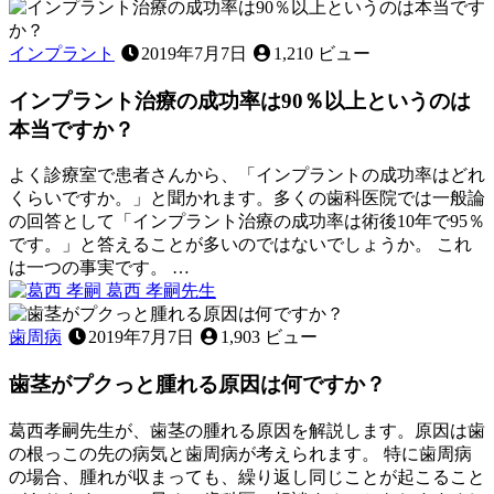
年
の
歯
11
比
周
月
較
病
インプラント
2019年7月7日
1,210 ビュー
12
と
日
インプラント治療の成功率は90％以上というのは
他
の
本当ですか？
病
気
よく診療室で患者さんから、「インプラントの成功率はどれ
と
くらいですか。」と聞かれます。多くの歯科医院では一般論
の
の回答として「インプラント治療の成功率は術後10年で95％
関
です。」と答えることが多いのではないでしょうか。 これ
わ
は一つの事実です。 …
り
2022
葛西 孝嗣
先生
年
イ
10
ン
歯周病
2019年7月7日
1,903 ビュー
月
プ
19
歯茎がプクっと腫れる原因は何ですか？
ラ
日
ン
ト
葛西孝嗣先生が、歯茎の腫れる原因を解説します。原因は歯
治
の根っこの先の病気と歯周病が考えられます。 特に歯周病
療
の場合、腫れが収まっても、繰り返し同じことが起こること