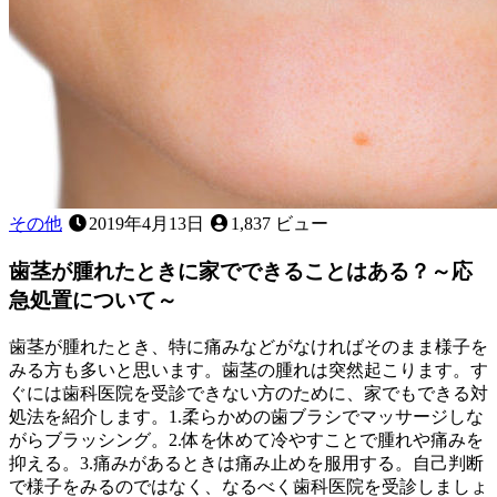
こ
何
と
で
は
す
あ
か？
り
ま
せ
ん
か？
その他
2019年4月13日
1,837 ビュー
歯茎が腫れたときに家でできることはある？～応
急処置について～
歯茎が腫れたとき、特に痛みなどがなければそのまま様子を
みる方も多いと思います。歯茎の腫れは突然起こります。す
ぐには歯科医院を受診できない方のために、家でもできる対
処法を紹介します。1.柔らかめの歯ブラシでマッサージしな
がらブラッシング。2.体を休めて冷やすことで腫れや痛みを
抑える。3.痛みがあるときは痛み止めを服用する。自己判断
で様子をみるのではなく、なるべく歯科医院を受診しましょ