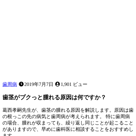
な
ど、
お
子
様
の
歯
並
び
に
気
に
な
歯周病
2019年7月7日
1,901 ビュー
る
こ
歯茎がプクっと腫れる原因は何ですか？
と
は
葛西孝嗣先生が、歯茎の腫れる原因を解説します。原因は歯
あ
の根っこの先の病気と歯周病が考えられます。 特に歯周病
り
の場合、腫れが収まっても、繰り返し同じことが起こること
ま
がありますので、早めに歯科医に相談することをおすすめし
せ
ます。