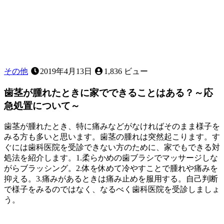
か？
その他
2019年4月13日
1,836 ビュー
歯茎が腫れたときに家でできることはある？～応
急処置について～
歯茎が腫れたとき、特に痛みなどがなければそのまま様子を
みる方も多いと思います。歯茎の腫れは突然起こります。す
ぐには歯科医院を受診できない方のために、家でもできる対
処法を紹介します。1.柔らかめの歯ブラシでマッサージしな
がらブラッシング。2.体を休めて冷やすことで腫れや痛みを
抑える。3.痛みがあるときは痛み止めを服用する。自己判断
で様子をみるのではなく、なるべく歯科医院を受診しましょ
う。
2022
歯
年