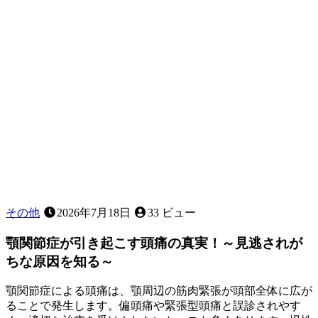
ど
ん
な
義
歯
で
す
か？
その他
2026年7月18日
33 ビュー
顎関節症が引き起こす頭痛の真実！～見逃されが
ちな原因を知る～
顎関節症による頭痛は、顎周辺の筋肉緊張が頭部全体に広が
ることで発生します。偏頭痛や緊張型頭痛と誤診されやす