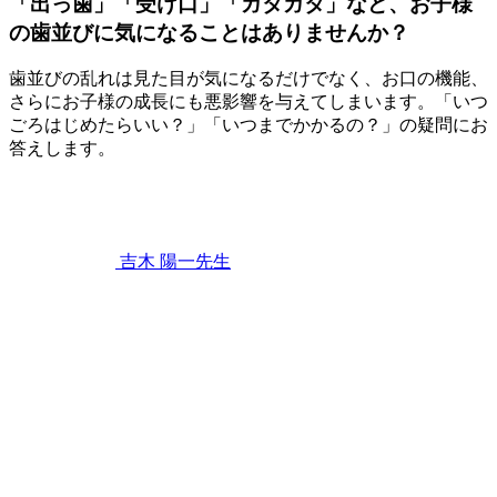
「出っ歯」「受け口」「ガタガタ」など、お子様
の歯並びに気になることはありませんか？
歯並びの乱れは見た目が気になるだけでなく、お口の機能、
さらにお子様の成長にも悪影響を与えてしまいます。「いつ
ごろはじめたらいい？」「いつまでかかるの？」の疑問にお
答えします。
2023
年
4
月
22
吉木 陽一
先生
日
「出
っ
歯」
「受
け
口」
「ガ
タ
ガ
タ」