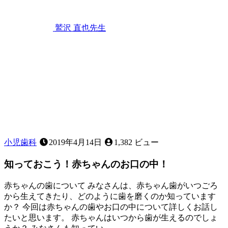
2
月
25
鷲沢 直也
先生
日
子
供
の
歯
が
グ
ラ
グ
ラ！？
歯
小児歯科
2019年4月14日
1,382 ビュー
が
抜
知っておこう！赤ちゃんのお口の中！
け
る
赤ちゃんの歯について みなさんは、赤ちゃん歯がいつごろ
順
から生えてきたり、どのように歯を磨くのか知っています
番
か？ 今回は赤ちゃんの歯やお口の中について詳しくお話し
っ
たいと思います。 赤ちゃんはいつから歯が生えるのでしょ
て