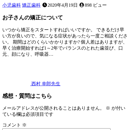
小児歯科
矯正歯科
2020年4月19日
898 ビュー
お子さんの矯正について
いつから矯正をスタートすればいいですか。 できるだけ早
い方が良いので、気になる症状があったら一度ご相談くださ
い。 期間はどのくらいかかりますか? 個人差はありますが、
早く治療開始すれば1～2年でバランスのとれた歯並び、口
元、顔になり、呼吸器…
2022
年
9
月
3
西村 幸郎
先生
日
お
感想・質問はこちら
子
さ
ん
メールアドレスが公開されることはありません。
※
が付い
の
ている欄は必須項目です
矯
コメント
※
正