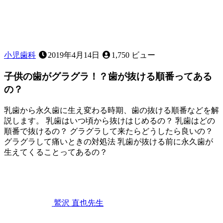
る？
～
応
急
処
置
小児歯科
2019年4月14日
1,750 ビュー
に
つ
子供の歯がグラグラ！？歯が抜ける順番ってある
い
の？
て
～
乳歯から永久歯に生え変わる時期、歯の抜ける順番などを解
説します。 乳歯はいつ頃から抜けはじめるの？ 乳歯はどの
順番で抜けるの？ グラグラして来たらどうしたら良いの？
グラグラして痛いときの対処法 乳歯が抜ける前に永久歯が
生えてくることってあるの？
2023
年
2
月
25
鷲沢 直也
先生
日
子