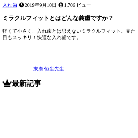
入れ歯
2019年9月10日
1,706 ビュー
ミラクルフィットとはどんな義歯ですか？
軽くて小さく、入れ歯とは思えないミラクルフィット。見た
目もスッキリ！快適な入れ歯です。
2022
年
11
月
12
末廣 恒生
先生
日
ミ
ラ
最新記事
ク
ル
フ
ィ
ッ
ト
と
は