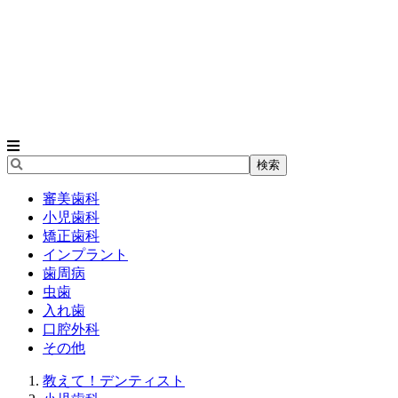
審美歯科
小児歯科
矯正歯科
インプラント
歯周病
虫歯
入れ歯
口腔外科
その他
教えて！デンティスト