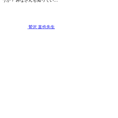
うか？ みなさんも知ってい…
あ
2022
る
年
の？
9
月
3
鷲沢 直也
先生
日
知
っ
て
お
こ
う！
赤
ち
ゃ
ん
の
お
口
の
中！