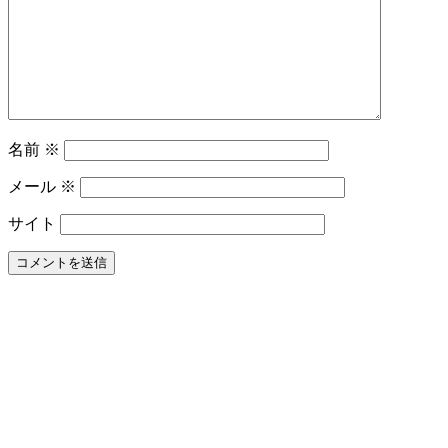
に
つ
い
て
名前
※
メール
※
サイト