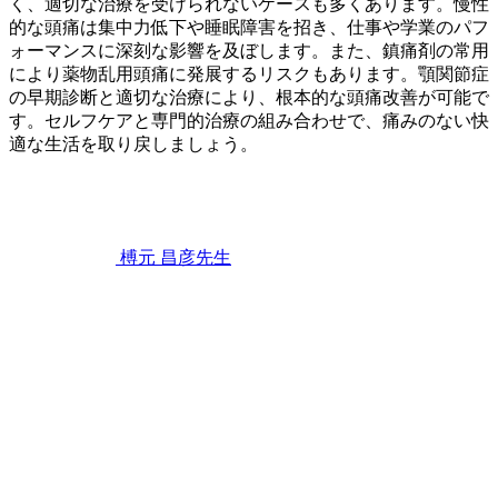
く、適切な治療を受けられないケースも多くあります。慢性
的な頭痛は集中力低下や睡眠障害を招き、仕事や学業のパフ
ォーマンスに深刻な影響を及ぼします。また、鎮痛剤の常用
により薬物乱用頭痛に発展するリスクもあります。顎関節症
の早期診断と適切な治療により、根本的な頭痛改善が可能で
す。セルフケアと専門的治療の組み合わせで、痛みのない快
適な生活を取り戻しましょう。
2026
年
6
月
22
榑元 昌彦
先生
日
顎
関
節
症
が
引
き
起
こ
す