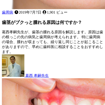
気
に
な
歯周病
2019年7月7日
1,901 ビュー
る
こ
歯茎がプクっと腫れる原因は何ですか？
と
は
葛西孝嗣先生が、歯茎の腫れる原因を解説します。原因は歯
あ
の根っこの先の病気と歯周病が考えられます。 特に歯周病
り
の場合、腫れが収まっても、繰り返し同じことが起こること
ま
がありますので、早めに歯科医に相談することをおすすめし
せ
ます。
ん
2023
か？
歯
年
2
ぐ
月
き
11
葛西 孝嗣
先生
日
歯
茎
が
プ
ク
っ