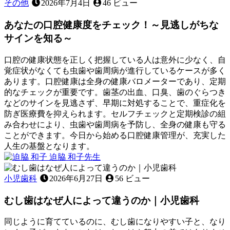
真
び
その他
2026年7月4日
46 ビュー
11
実！
と
日
～
あなたの口腔健康度をチェック！～見逃しがちな
食
見
事
サインを知る～
逃
の
さ
関
口腔の健康状態を正しく把握している人は意外に少なく、自
れ
係
覚症状がなくても虫歯や歯周病が進行しているケースが多く
が
〜
あります。口腔健康は全身の健康バロメーターであり、定期
ち
見
的なチェックが重要です。歯茎の出血、口臭、歯のぐらつき
な
た
などのサインを見逃さず、早期に対処することで、重症化を
原
目
防ぎ医療費を抑えられます。セルフチェックと定期検診の組
因
以
み合わせにより、虫歯や歯周病を予防し、全身の健康も守る
を
上
ことができます。今日から始める口腔健康管理が、充実した
知
に
人生の基盤となります。
る
大
2026
迫脇 和子
先生
～
切
年
あ
な
6
な
小児歯科
2026年6月27日
56 ビュー
月
役
た
22
割〜
むし歯はなぜ人によって違うのか｜小児歯科
の
日
口
腔
同じように育てているのに、むし歯になりやすい子と、なり