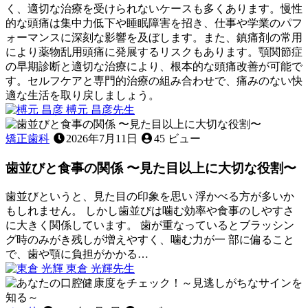
く、適切な治療を受けられないケースも多くあります。慢性
義
的な頭痛は集中力低下や睡眠障害を招き、仕事や学業のパフ
歯
ォーマンスに深刻な影響を及ぼします。また、鎮痛剤の常用
で
により薬物乱用頭痛に発展するリスクもあります。顎関節症
す
の早期診断と適切な治療により、根本的な頭痛改善が可能で
か？
す。セルフケアと専門的治療の組み合わせで、痛みのない快
適な生活を取り戻しましょう。
2026
榑元 昌彦
先生
年
顎
6
関
矯正歯科
2026年7月11日
45 ビュー
月
節
22
歯並びと食事の関係 〜見た目以上に大切な役割〜
症
日
が
引
歯並びというと、見た目の印象を思い 浮かべる方が多いか
き
もしれません。 しかし歯並びは噛む効率や食事のしやすさ
起
に大きく関係しています。 歯が重なっているとブラッシン
こ
グ時のみがき残しが増えやすく、噛む力が一 部に偏ること
す
で、歯や顎に負担がかかる…
2026
頭
東倉 光輝
先生
年
痛
歯
7
の
並
月