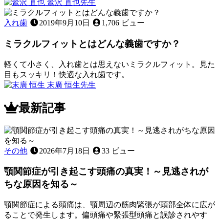
2023
鷲沢 直也
先生
き
年
子
る
2
供
入れ歯
2019年9月10日
1,706 ビュー
月
こ
の
25
と
ミラクルフィットとはどんな義歯ですか？
歯
日
は
が
あ
グ
軽くて小さく、入れ歯とは思えないミラクルフィット。見た
る？
ラ
目もスッキリ！快適な入れ歯です。
～
2022
グ
末廣 恒生
先生
応
年
ラ！？
ミ
急
11
歯
ラ
最新記事
月
処
が
ク
12
置
抜
ル
日
に
け
フ
つ
る
ィ
その他
2026年7月18日
33 ビュー
い
順
ッ
て
番
ト
顎関節症が引き起こす頭痛の真実！～見逃されが
～
っ
と
ちな原因を知る～
て
は
あ
ど
顎関節症による頭痛は、顎周辺の筋肉緊張が頭部全体に広が
る
ん
ることで発生します。偏頭痛や緊張型頭痛と誤診されやす
の？
な