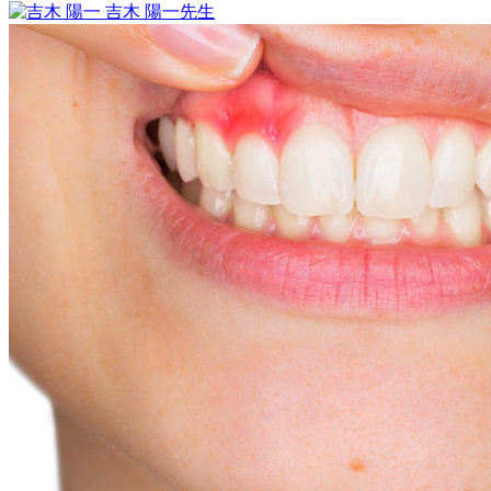
2023
吉木 陽一
先生
年
「出
4
っ
月
歯」
22
「受
日
け
口」
「ガ
タ
ガ
タ」
な
ど、
お
子
様
の
歯
並
び
に