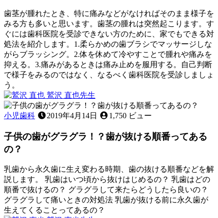
歯茎が腫れたとき、特に痛みなどがなければそのまま様子を
みる方も多いと思います。歯茎の腫れは突然起こります。す
ぐには歯科医院を受診できない方のために、家でもできる対
処法を紹介します。1.柔らかめの歯ブラシでマッサージしな
がらブラッシング。2.体を休めて冷やすことで腫れや痛みを
抑える。3.痛みがあるときは痛み止めを服用する。自己判断
で様子をみるのではなく、なるべく歯科医院を受診しましょ
う。
2022
鷲沢 直也
先生
歯
年
歯
11
み
茎
小児歯科
2019年4月14日
1,750 ビュー
月
が
が
12
き
,
子供の歯がグラグラ！？歯が抜ける順番ってある
腫
日
歯
れ
の？
ぐ
た
き
と
乳歯から永久歯に生え変わる時期、歯の抜ける順番などを解
き
説します。 乳歯はいつ頃から抜けはじめるの？ 乳歯はどの
に
順番で抜けるの？ グラグラして来たらどうしたら良いの？
家
グラグラして痛いときの対処法 乳歯が抜ける前に永久歯が
で
生えてくることってあるの？
で