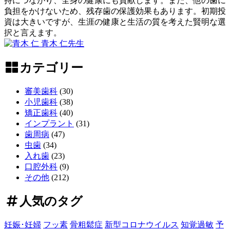
持につながり、全身の健康にも貢献します。また、他の歯に
の
負担をかけないため、残存歯の保護効果もあります。初期投
か
資は大きいですが、生涯の健康と生活の質を考えた賢明な選
｜
択と言えます。
小
2026
青木 仁
先生
児
年
イ
歯
6
ン
カテゴリー
月
科
プ
6
ラ
審美歯科
(30)
日
ン
小児歯科
(38)
ト
矯正歯科
(40)
費
インプラント
(31)
用
歯周病
(47)
の
虫歯
(34)
全
入れ歯
(23)
貌！
口腔外科
(9)
～
その他
(212)
長
期
人気のタグ
的
価
妊娠･妊婦
フッ素
骨粗鬆症
新型コロナウイルス
知覚過敏
予
値