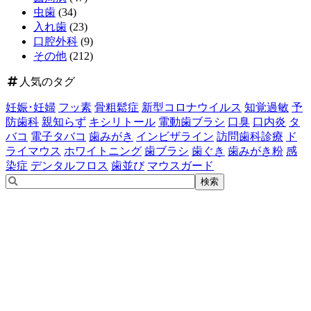
虫歯
(34)
入れ歯
(23)
口腔外科
(9)
その他
(212)
人気のタグ
妊娠･妊婦
フッ素
骨粗鬆症
新型コロナウイルス
知覚過敏
予
防歯科
親知らず
キシリトール
電動歯ブラシ
口臭
口内炎
タ
バコ
電子タバコ
歯みがき
インビザライン
訪問歯科診療
ド
ライマウス
ホワイトニング
歯ブラシ
歯ぐき
歯みがき粉
感
染症
デンタルフロス
歯並び
マウスガード