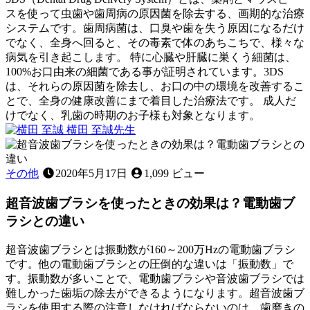
ッ
スを使って虫歯や歯周病の原因菌を除去する、画期的な治療
急
ト
システムです。歯周病菌は、口臭や歯を失う原因になるだけ
処
は
でなく、全身へ回ると、その毒素で体のあちこちで、様々な
置
口
病気を引き起こします。 特に心臓や肝臓に巣くう細菌は、
に
臭
100%お口由来の細菌である事が証明されています。3DS
つ
に
は、それらの原因菌を除去し、お口の中の環境を改善するこ
い
は
とで、全身の健康改善にまで着目した治療法です。 成人だ
て
効
けでなく、乳歯の時期のお子様も対象となります。
～
2022
か
横田 至誠
先生
年
な
お
11
い？！
口
月
の
その他
2020年5月17日
1,099 ビュー
12
中
日
超音波歯ブラシを使ったときの効果は？電動歯ブ
を
除
ラシとの違い
菌！
3DS
超音波歯ブラシとは振動数が160～200万Hzの電動歯ブラシ
除
です。他の電動歯ブラシとの圧倒的な違いは「振動数」で
菌
す。振動数が多いことで、電動歯ブラシや音波歯ブラシでは
療
難しかった歯垢の除去ができるようになります。超音波歯ブ
法
ラシを使用する際の注意しなければならないのは、歯磨きの