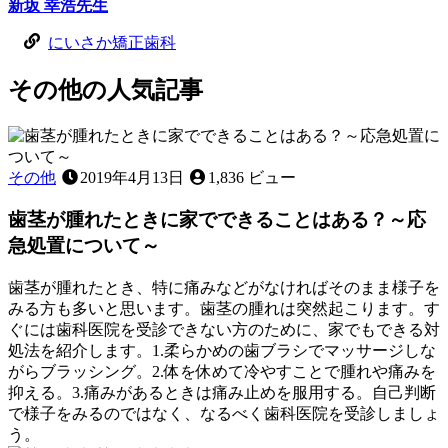
新坂 幸浩
先生
にいさか矯正歯科
その他
の
人気記事
その他
2019年4月13日
1,836 ビュー
歯茎が腫れたときに家でできることはある？～応
急処置について～
歯茎が腫れたとき、特に痛みなどがなければそのまま様子を
みる方も多いと思います。歯茎の腫れは突然起こります。す
ぐには歯科医院を受診できない方のために、家でもできる対
処法を紹介します。1.柔らかめの歯ブラシでマッサージしな
がらブラッシング。2.体を休めて冷やすことで腫れや痛みを
抑える。3.痛みがあるときは痛み止めを服用する。自己判断
で様子をみるのではなく、なるべく歯科医院を受診しましょ
う。