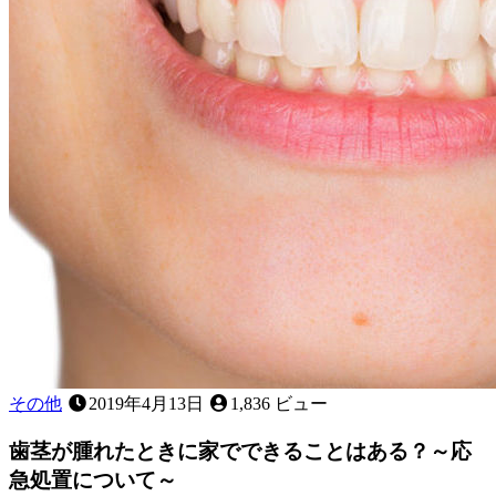
と
腫
れ
る
原
因
は
何
で
す
か？
その他
2019年4月13日
1,836 ビュー
歯茎が腫れたときに家でできることはある？～応
急処置について～