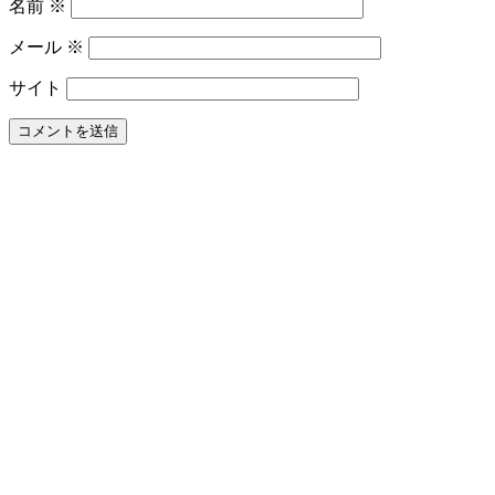
名前
※
効
果
メール
※
は？
電
サイト
動
歯
ブ
ラ
シ
と
の
違
い