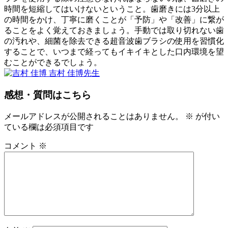
っ
時間を短縮してはいけないということ。歯磨きには3分以上
て
の時間をかけ、丁寧に磨くことが「予防」や「改善」に繋が
何
ることをよく覚えておきましょう。手動では取り切れない歯
で
の汚れや、細菌を除去できる超音波歯ブラシの使用を習慣化
す
することで、いつまで経ってもイキイキとした口内環境を望
か？
むことができるでしょう。
2022
吉村 佳博
先生
歯
年
超
11
み
感想・質問はこちら
音
月
が
波
5
き
歯
メールアドレスが公開されることはありません。
※
が付い
日
ブ
ている欄は必須項目です
ラ
コメント
※
シ
を
使
っ
た
と
き
の