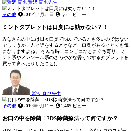
2022
鷲沢 直也
先生
歯
年
歯
11
み
茎
その他
2019年4月21日
1,611 ビュー
月
が
が
12
き
,
ミントタブレットは口臭には効かない？！
腫
日
歯
れ
ぐ
た
みなさんの中には日々口臭で悩んでいる方も多いのではない
き
と
でしょうか？人と話をするときなど、口臭があるととても気
き
になりますよね。 そんな時、コンビニなどに立ち寄り、ミ
に
ント系やメンソール系のさわやかな香りのするタブレットを
家
買って食べたりしたことは…
2022
で
口
年
で
10
臭
き
月
る
27
鷲沢 直也
先生
こ
日
ミ
と
ン
その他
2019年9月11日
1,465 ビュー
は
ト
あ
お口の中を除菌！3DS除菌療法って何ですか？
タ
る？
ブ
～
レ
3DS（Dental Drug Delivery System）とは、薬剤とマウスピー
応