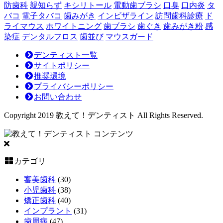
防歯科
親知らず
キシリトール
電動歯ブラシ
口臭
口内炎
タ
を
バコ
電子タバコ
歯みがき
インビザライン
訪問歯科診療
ド
見
ライマウス
ホワイトニング
歯ブラシ
歯ぐき
歯みがき粉
感
極
染症
デンタルフロス
歯並び
マウスガード
め
る
デンティスト一覧
投
サイトポリシー
資
推奨環境
判
プライバシーポリシー
断
お問い合わせ
～
Copyright 2019 教えて！デンティスト All Rights Reserved.
コンテンツ
カテゴリ
審美歯科
(30)
小児歯科
(38)
矯正歯科
(40)
インプラント
(31)
歯周病
(47)