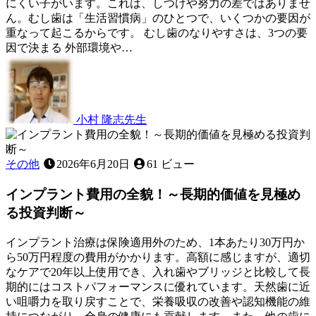
健
にくい子がいます。これは、しつけや努力の差ではありませ
康
ん。むし歯は「生活習慣病」のひとつで、いくつかの要因が
度
重なって起こるからです。 むし歯のなりやすさは、3つの要
を
因で決まる 外部環境や…
2026
チ
年
ェ
6
ッ
月
ク！
22
小村 隆志
先生
～
日
む
見
し
逃
歯
その他
2026年6月20日
61 ビュー
し
は
が
インプラント費用の全貌！～長期的価値を見極め
な
ち
ぜ
な
る投資判断～
人
サ
に
イ
インプラント治療は保険適用外のため、1本あたり30万円か
よ
ン
ら50万円程度の費用がかかります。高額に感じますが、適切
っ
を
なケアで20年以上使用でき、入れ歯やブリッジと比較して長
て
知
期的にはコストパフォーマンスに優れています。天然歯に近
違
る
い咀嚼力を取り戻すことで、栄養吸収の改善や認知機能の維
う
～