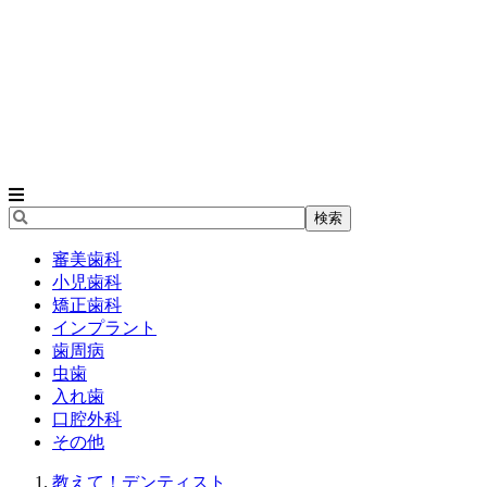
審美歯科
小児歯科
矯正歯科
インプラント
歯周病
虫歯
入れ歯
口腔外科
その他
教えて！デンティスト