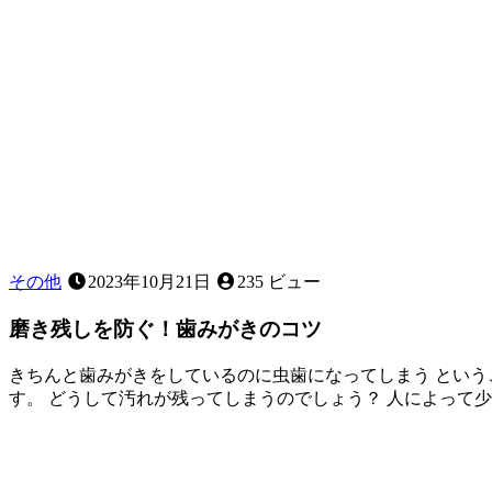
その他
2023年10月21日
235 ビュー
磨き残しを防ぐ！歯みがきのコツ
きちんと歯みがきをしているのに虫歯になってしまう という
す。 どうして汚れが残ってしまうのでしょう？ 人によって
2024
歯
年
2
み
月
が