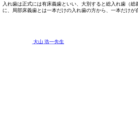
入れ歯は正式には有床義歯といい、大別すると総入れ歯（総
に、局部床義歯とは一本だけの入れ歯の方から、一本だけが
2023
年
10
月
28
大山 浩一
先生
日
部
分
入
れ
歯
を
使
う
上
で
注
意
し
な