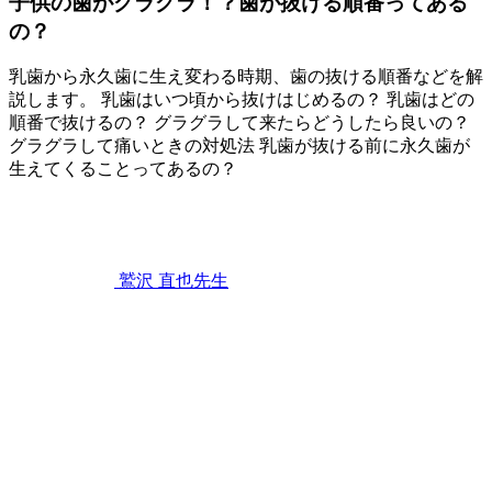
子供の歯がグラグラ！？歯が抜ける順番ってある
い
の？
て
～
乳歯から永久歯に生え変わる時期、歯の抜ける順番などを解
説します。 乳歯はいつ頃から抜けはじめるの？ 乳歯はどの
順番で抜けるの？ グラグラして来たらどうしたら良いの？
グラグラして痛いときの対処法 乳歯が抜ける前に永久歯が
生えてくることってあるの？
2023
年
2
月
25
鷲沢 直也
先生
日
子
供
の
歯
が
グ
ラ
グ
ラ！？