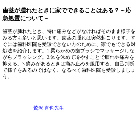
る
こ
歯茎が腫れたときに家でできることはある？～応
と
急処置について～
は
あ
歯茎が腫れたとき、特に痛みなどがなければそのまま様子を
り
みる方も多いと思います。歯茎の腫れは突然起こります。す
ま
ぐには歯科医院を受診できない方のために、家でもできる対
せ
処法を紹介します。1.柔らかめの歯ブラシでマッサージしな
ん
がらブラッシング。2.体を休めて冷やすことで腫れや痛みを
か？
抑える。3.痛みがあるときは痛み止めを服用する。自己判断
で様子をみるのではなく、なるべく歯科医院を受診しましょ
う。
2022
歯
年
11
み
月
が
12
き
,
鷲沢 直也
先生
日
歯
歯
茎
ぐ
が
き
腫