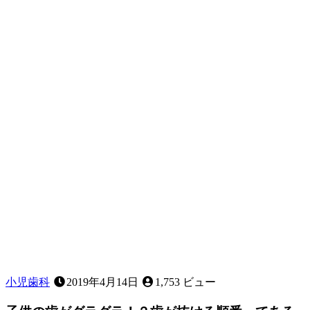
れ
た
と
き
に
家
で
で
き
る
こ
と
は
あ
る？
～
応
急
処
置
小児歯科
2019年4月14日
1,753 ビュー
に
つ