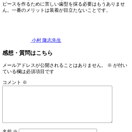
ピースを作るために苦しい歯型を採る必要はもうありませ
ん。一番のメリットは装着が目立たないことです。
2023
イ
年
2
ン
月
ビ
11
ザ
小村 隆志
先生
日
イ
ラ
感想・質問はこちら
ン
イ
ビ
ン
ザ
メールアドレスが公開されることはありません。
※
が付い
ラ
ている欄は必須項目です
イ
コメント
※
ン
治
療
と
は
ど
の
よ
名前
※