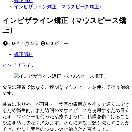
矯正歯科
インビザライン矯正（マウスピース矯正）
インビザライン矯正（マウスピース矯
正）
2023
2020年9月27日
620 ビュー
年
2
矯正歯科
月
インビザライン
11
日
金属の装置ではなく、透明なマウスピースを使って行う治療
です。
装置の取り外しが可能で、食事や歯磨きも今まで通りにでき
るため衛生的。また透明のマウスピースを使用するため目立
たず、ワイヤーを使った治療のように、粘膜を傷つけること
や違和感も少なく済みます。さらに来院回数も減らすことが
でき、かなり苦痛の少ない矯正治療だと言えます。