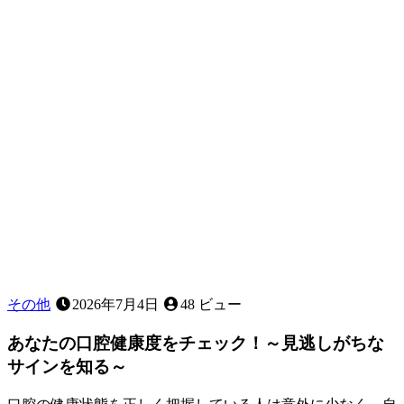
事
の
関
係
〜
見
た
目
以
上
に
大
切
な
役
割〜
その他
2026年7月4日
48 ビュー
あなたの口腔健康度をチェック！～見逃しがちな
サインを知る～