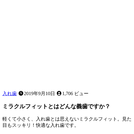
歯
が
抜
け
る
順
番
っ
て
あ
る
の？
入れ歯
2019年9月10日
1,706 ビュー
ミラクルフィットとはどんな義歯ですか？
軽くて小さく、入れ歯とは思えないミラクルフィット。見た
目もスッキリ！快適な入れ歯です。
2022