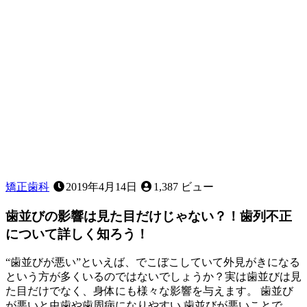
っ
歯」
「受
け
口」
「ガ
タ
ガ
タ」
な
ど、
お
子
矯正歯科
2019年4月14日
1,387 ビュー
様
の
歯並びの影響は見た目だけじゃない？！歯列不正
歯
について詳しく知ろう！
並
び
“歯並びが悪い”といえば、でこぼこしていて外見がきになる
に
という方が多くいるのではないでしょうか？実は歯並びは見
気
た目だけでなく、身体にも様々な影響を与えます。 歯並び
に
が悪いと虫歯や歯周病になりやすい 歯並びが悪いことで、
な