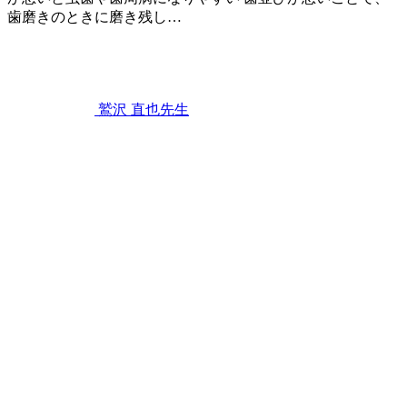
歯磨きのときに磨き残し…
る
2022
こ
年
と
9
は
月
あ
3
鷲沢 直也
先生
り
日
歯
ま
並
せ
び
ん
の
か？
影
響
は
見
た
目
だ
け
じ
ゃ
な