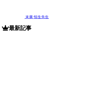
年
11
月
12
末廣 恒生
先生
日
ミ
ラ
最新記事
ク
ル
フ
ィ
ッ
ト
と
は
ど
ん
な
義
歯
で
す