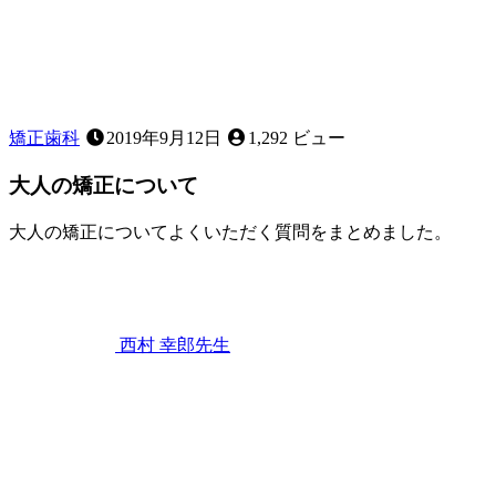
い？！
歯
列
不
正
に
矯正歯科
2019年9月12日
1,292 ビュー
つ
い
大人の矯正について
て
詳
大人の矯正についてよくいただく質問をまとめました。
し
2022
く
年
知
9
ろ
月
う！
3
西村 幸郎
先生
日
大
人
の
矯
正
に