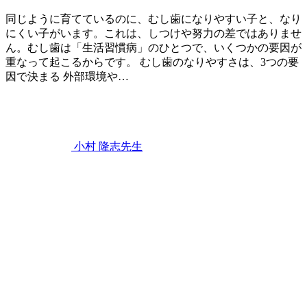
同じように育てているのに、むし歯になりやすい子と、なり
にくい子がいます。これは、しつけや努力の差ではありませ
ん。むし歯は「生活習慣病」のひとつで、いくつかの要因が
重なって起こるからです。 むし歯のなりやすさは、3つの要
因で決まる 外部環境や…
2026
年
6
月
22
小村 隆志
先生
日
む
し
歯
は
な
ぜ
人
に
よ
っ
て