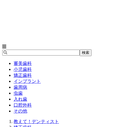
審美歯科
小児歯科
矯正歯科
インプラント
歯周病
虫歯
入れ歯
口腔外科
その他
教えて！デンティスト