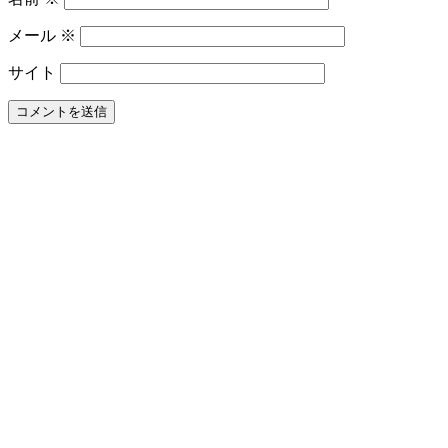
う
な
メール
※
も
の
サイト
で
す
か？