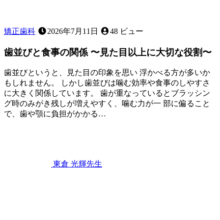
矯正歯科
2026年7月11日
48 ビュー
歯並びと食事の関係 〜見た目以上に大切な役割〜
歯並びというと、見た目の印象を思い 浮かべる方が多いか
もしれません。 しかし歯並びは噛む効率や食事のしやすさ
に大きく関係しています。 歯が重なっているとブラッシン
グ時のみがき残しが増えやすく、噛む力が一 部に偏ること
で、歯や顎に負担がかかる…
2026
年
7
月
11
東倉 光輝
先生
日
歯
並
び
と
食