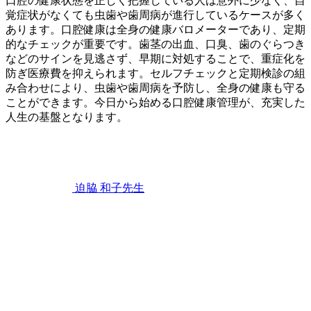
口腔の健康状態を正しく把握している人は意外に少なく、自
覚症状がなくても虫歯や歯周病が進行しているケースが多く
あります。口腔健康は全身の健康バロメーターであり、定期
的なチェックが重要です。歯茎の出血、口臭、歯のぐらつき
などのサインを見逃さず、早期に対処することで、重症化を
防ぎ医療費を抑えられます。セルフチェックと定期検診の組
み合わせにより、虫歯や歯周病を予防し、全身の健康も守る
ことができます。今日から始める口腔健康管理が、充実した
人生の基盤となります。
2026
年
6
月
22
迫脇 和子
先生
日
あ
な
た
の
口
腔
健
康