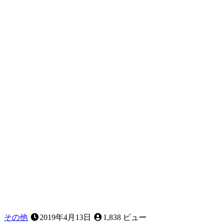
歯」
「受
け
口」
「ガ
タ
ガ
タ」
な
ど、
お
子
様
の
歯
並
び
に
気
に
な
その他
2019年4月13日
1,838 ビュー