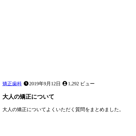
ガ
タ」
な
ど、
お
子
様
の
歯
並
び
に
気
矯正歯科
2019年9月12日
1,292 ビュー
に
な
大人の矯正について
る
こ
大人の矯正についてよくいただく質問をまとめました。
と
2022
は
年
あ
9
り
月