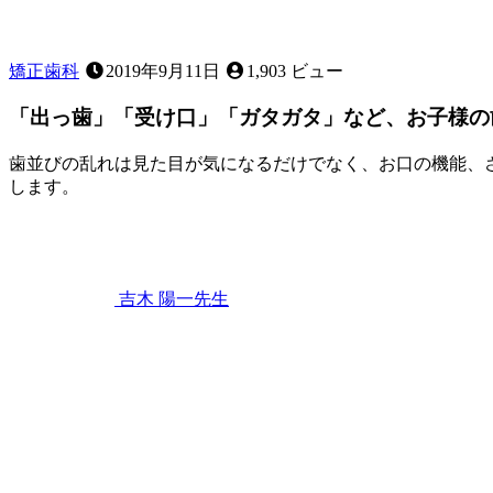
矯正歯科
2019年9月11日
1,903 ビュー
「出っ歯」「受け口」「ガタガタ」など、お子様の
歯並びの乱れは見た目が気になるだけでなく、お口の機能、
します。
2023
年
4
月
22
吉木 陽一
先生
日
「出
っ
歯」
「受
け
口」
「ガ
タ