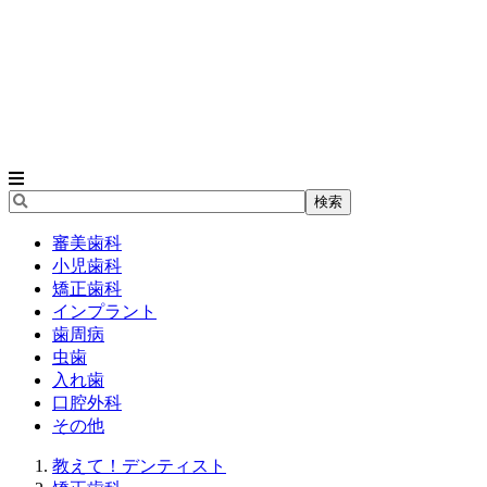
審美歯科
小児歯科
矯正歯科
インプラント
歯周病
虫歯
入れ歯
口腔外科
その他
教えて！デンティスト