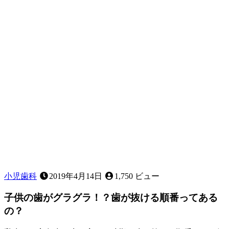
き
に
家
で
で
き
る
こ
と
は
あ
る？
～
応
急
処
置
小児歯科
2019年4月14日
1,750 ビュー
に
つ
子供の歯がグラグラ！？歯が抜ける順番ってある
い
の？
て
～