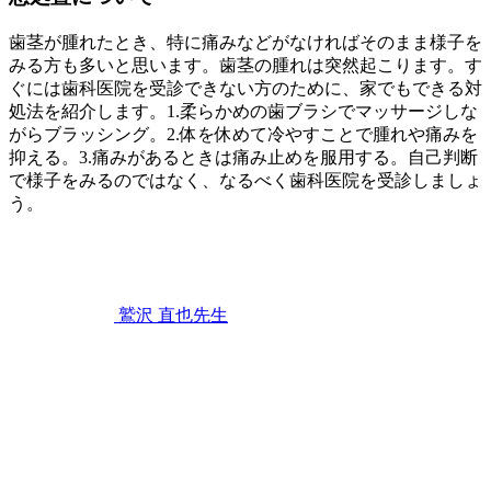
歯茎が腫れたとき、特に痛みなどがなければそのまま様子を
みる方も多いと思います。歯茎の腫れは突然起こります。す
ぐには歯科医院を受診できない方のために、家でもできる対
処法を紹介します。1.柔らかめの歯ブラシでマッサージしな
がらブラッシング。2.体を休めて冷やすことで腫れや痛みを
抑える。3.痛みがあるときは痛み止めを服用する。自己判断
で様子をみるのではなく、なるべく歯科医院を受診しましょ
う。
2022
歯
年
11
み
月
が
12
き
,
鷲沢 直也
先生
日
歯
歯
茎
ぐ
が
き
腫
れ
た
と