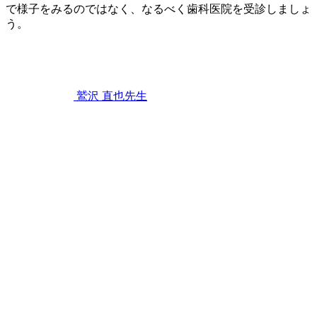
で様子をみるのではなく、なるべく歯科医院を受診しましょ
う。
2022
歯
年
11
み
月
が
12
き
,
鷲沢 直也
先生
日
歯
歯
茎
ぐ
が
き
腫
れ
た
と
き
に
家
で
で
き
る