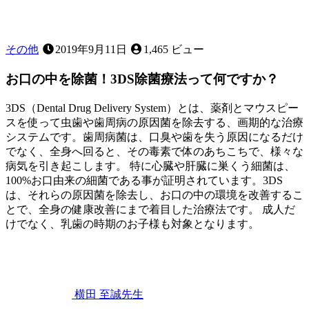
その他
2019年9月11日
1,465 ビュー
お口の中を除菌！3DS除菌療法って何ですか？
3DS（Dental Drug Delivery System）とは、薬剤とマウスピー
スを使って虫歯や歯周病の原因菌を除去する、画期的な治療
システムです。歯周病菌は、口臭や歯を失う原因になるだけ
でなく、全身へ回ると、その毒素で体のあちこちで、様々な
病気を引き起こします。 特に心臓や肝臓に巣くう細菌は、
100%お口由来の細菌である事が証明されています。3DS
は、それらの原因菌を除去し、お口の中の環境を改善するこ
とで、全身の健康改善にまで着目した治療法です。 成人だ
けでなく、乳歯の時期のお子様も対象となります。
2022
年
11
月
12
横田 至誠
先生
日
お