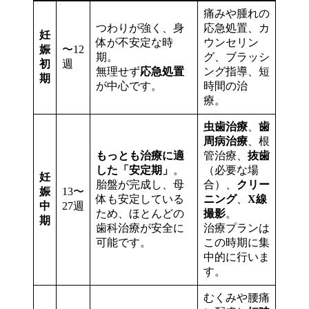
痛みや腫れの
つわりが強く、身
応急処置、カ
妊
体が不安定な時
ウンセリン
娠
〜12
期。
グ、ブラッシ
初
週
無理せず
応急処置
ング指導、短
期
が中心です。
時間の治
療。
虫歯治療
、
歯
周病治療
、根
もっとも治療に適
管治療、
抜歯
した「安定期」
。
（必要な場
妊
胎盤が完成し、母
合）、
クリー
娠
13〜
体も安定している
ニング
、
X線
中
27週
ため、ほとんどの
撮影
。
期
歯科治療が安全に
治療プランは
可能です。
この時期に集
中的に行いま
す。
むくみや腰痛