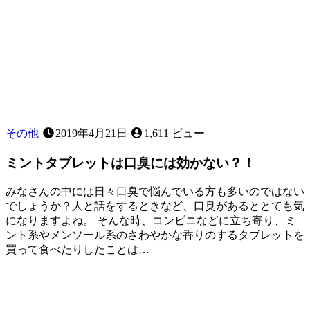
こ
と
は
あ
る？
～
応
急
処
置
その他
2019年4月21日
1,611 ビュー
に
つ
ミントタブレットは口臭には効かない？！
い
て
みなさんの中には日々口臭で悩んでいる方も多いのではない
～
でしょうか？人と話をするときなど、口臭があるととても気
になりますよね。 そんな時、コンビニなどに立ち寄り、ミ
ント系やメンソール系のさわやかな香りのするタブレットを
買って食べたりしたことは…
2022
口
年
10
臭
月