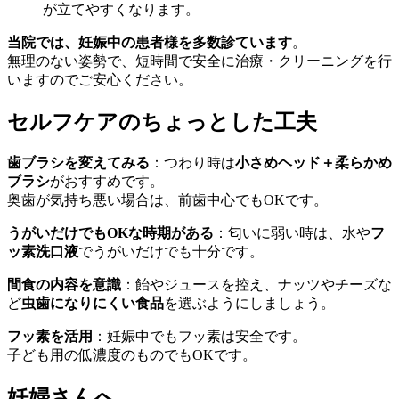
が立てやすくなります。
当院では、妊娠中の患者様を多数診ています
。
無理のない姿勢で、短時間で安全に治療・クリーニングを行
いますのでご安心ください。
セルフケアのちょっとした工夫
歯ブラシを変えてみる
：つわり時は
小さめヘッド＋柔らかめ
ブラシ
がおすすめです。
奥歯が気持ち悪い場合は、前歯中心でもOKです。
うがいだけでもOKな時期がある
：匂いに弱い時は、水や
フ
ッ素洗口液
でうがいだけでも十分です。
間食の内容を意識
：飴やジュースを控え、ナッツやチーズな
ど
虫歯になりにくい食品
を選ぶようにしましょう。
フッ素を活用
：妊娠中でもフッ素は安全です。
子ども用の低濃度のものでもOKです。
妊婦さんへ