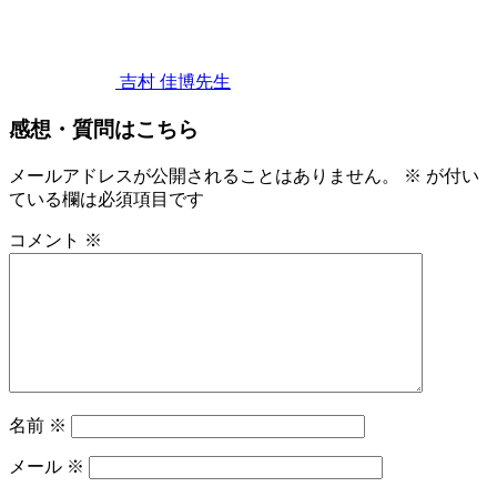
歯
年
11
み
月
が
5
き
吉村 佳博
先生
日
超
感想・質問はこちら
音
波
歯
メールアドレスが公開されることはありません。
※
が付い
ブ
ている欄は必須項目です
ラ
コメント
※
シ
を
使
っ
た
と
き
の
名前
※
効
果
メール
※
は？