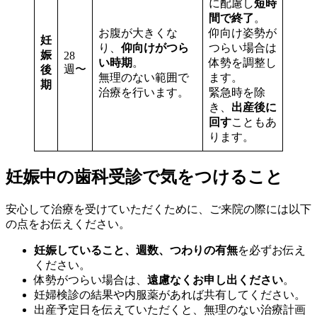
に配慮し
短時
間で終了
。
お腹が大きくな
仰向け姿勢が
妊
り、
仰向けがつら
つらい場合は
娠
28
い時期
。
体勢を調整し
週〜
後
無理のない範囲で
ます。
期
治療を行います。
緊急時を除
き、
出産後に
回す
こともあ
ります。
妊娠中の歯科受診で気をつけること
安心して治療を受けていただくために、ご来院の際には以下
の点をお伝えください。
妊娠していること、週数、つわりの有無
を必ずお伝え
ください。
体勢がつらい場合は、
遠慮なくお申し出ください
。
妊婦検診の結果や内服薬があれば共有してください。
出産予定日を伝えていただくと、無理のない治療計画