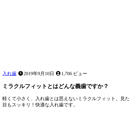
け
る
順
番
っ
て
あ
る
の？
入れ歯
2019年9月10日
1,706 ビュー
ミラクルフィットとはどんな義歯ですか？
軽くて小さく、入れ歯とは思えないミラクルフィット。見た
目もスッキリ！快適な入れ歯です。
2022
年
11
月