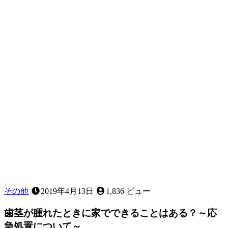
っ
と
腫
れ
る
原
因
は
何
で
す
か？
その他
2019年4月13日
1,836 ビュー
歯茎が腫れたときに家でできることはある？～応
急処置について～