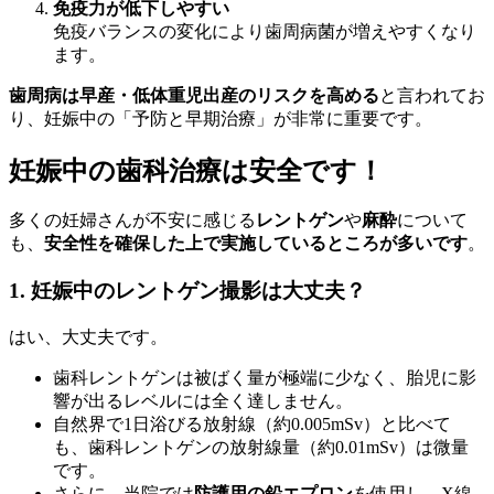
免疫力が低下しやすい
免疫バランスの変化により歯周病菌が増えやすくなり
ます。
歯周病は早産・低体重児出産のリスクを高める
と言われてお
り、妊娠中の「予防と早期治療」が非常に重要です。
妊娠中の歯科治療は安全です！
多くの妊婦さんが不安に感じる
レントゲン
や
麻酔
について
も、
安全性を確保した上で実施しているところが多いです
。
1. 妊娠中のレントゲン撮影は大丈夫？
はい、大丈夫です。
歯科レントゲンは被ばく量が極端に少なく、胎児に影
響が出るレベルには全く達しません。
自然界で1日浴びる放射線（約0.005mSv）と比べて
も、歯科レントゲンの放射線量（約0.01mSv）は微量
です。
さらに、当院では
防護用の鉛エプロン
を使用し、X線