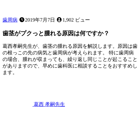
気
に
な
歯周病
2019年7月7日
1,902 ビュー
る
こ
歯茎がプクっと腫れる原因は何ですか？
と
は
葛西孝嗣先生が、歯茎の腫れる原因を解説します。原因は歯
あ
の根っこの先の病気と歯周病が考えられます。 特に歯周病
り
の場合、腫れが収まっても、繰り返し同じことが起こること
ま
がありますので、早めに歯科医に相談することをおすすめし
せ
ます。
ん
2023
か？
歯
年
2
ぐ
月
き
11
葛西 孝嗣
先生
日
歯
茎
が
プ
ク