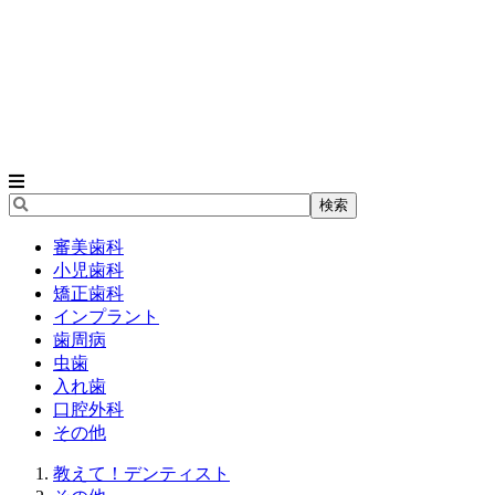
審美歯科
小児歯科
矯正歯科
インプラント
歯周病
虫歯
入れ歯
口腔外科
その他
教えて！デンティスト