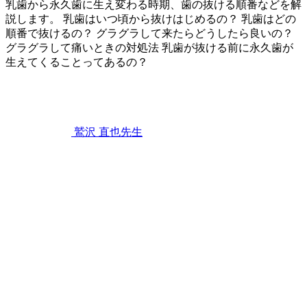
乳歯から永久歯に生え変わる時期、歯の抜ける順番などを解
説します。 乳歯はいつ頃から抜けはじめるの？ 乳歯はどの
順番で抜けるの？ グラグラして来たらどうしたら良いの？
グラグラして痛いときの対処法 乳歯が抜ける前に永久歯が
生えてくることってあるの？
2023
年
2
月
25
鷲沢 直也
先生
日
子
供
の
歯
が
グ
ラ
グ
ラ！？
歯
が
抜