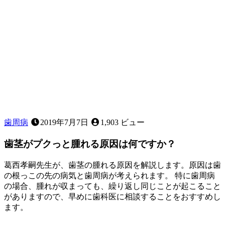
ど、
お
子
様
の
歯
並
び
に
気
に
な
歯周病
2019年7月7日
1,903 ビュー
る
こ
歯茎がプクっと腫れる原因は何ですか？
と
は
葛西孝嗣先生が、歯茎の腫れる原因を解説します。原因は歯
あ
の根っこの先の病気と歯周病が考えられます。 特に歯周病
り
の場合、腫れが収まっても、繰り返し同じことが起こること
ま
がありますので、早めに歯科医に相談することをおすすめし
せ
ます。
ん
2023
か？