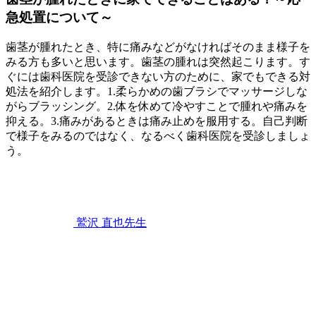
急処置について～
歯茎が腫れたとき、特に痛みなどがなければそのまま様子を
みる方も多いと思います。歯茎の腫れは突然起こります。す
ぐには歯科医院を受診できない方のために、家でもできる対
処法を紹介します。1.柔らかめの歯ブラシでマッサージしな
がらブラッシング。2.体を休めて冷やすことで腫れや痛みを
抑える。3.痛みがあるときは痛み止めを服用する。自己判断
で様子をみるのではなく、なるべく歯科医院を受診しましょ
う。
2022
歯
年
11
み
月
が
12
き
,
鷲沢 直也
先生
日
歯
歯
茎
ぐ
が
き
腫
れ
た