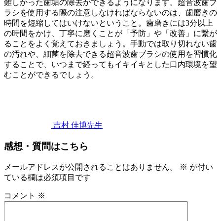
難しかった歯垢の除去ができるようになります。超音波歯ブ
ラシを使用する際の注意しなければならないのは、歯磨きの
時間を短縮してはいけないということ。歯磨きには3分以上
の時間をかけ、丁寧に磨くことが「予防」や「改善」に繋が
ることをよく覚えておきましょう。手動では取り切れない歯
の汚れや、細菌を除去できる超音波歯ブラシの使用を習慣化
することで、いつまで経ってもイキイキとした口内環境を望
むことができるでしょう。
2022
歯
年
11
み
月
が
5
き
吉村 佳博
先生
日
超
感想・質問はこちら
音
波
歯
メールアドレスが公開されることはありません。
※
が付い
ブ
ている欄は必須項目です
ラ
コメント
※
シ
を
使