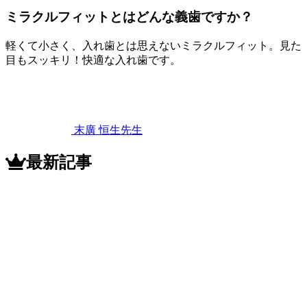
ミラクルフィットとはどんな義歯ですか？
軽くて小さく、入れ歯とは思えないミラクルフィット。見た
目もスッキリ！快適な入れ歯です。
2022
年
11
月
12
末廣 恒生
先生
日
ミ
ラ
最新記事
ク
ル
フ
ィ
ッ
ト
と
は
ど
ん