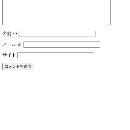
っ
た
と
き
の
名前
※
効
果
メール
※
は？
電
サイト
動
歯
ブ
ラ
シ
と
の
違
い