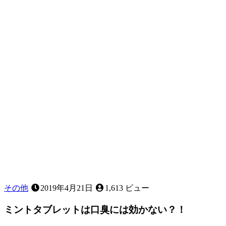
と
き
に
家
で
で
き
る
こ
と
は
あ
る？
～
応
急
処
置
その他
2019年4月21日
1,613 ビュー
に
つ
ミントタブレットは口臭には効かない？！
い