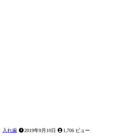
歯
が
グ
ラ
グ
ラ！？
歯
が
抜
け
る
順
番
っ
て
あ
る
の？
入れ歯
2019年9月10日
1,706 ビュー