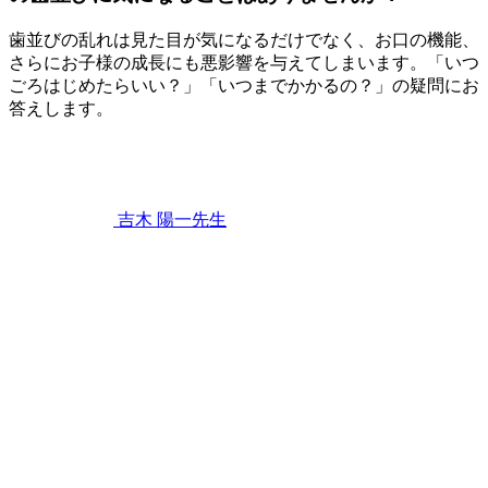
歯並びの乱れは見た目が気になるだけでなく、お口の機能、
さらにお子様の成長にも悪影響を与えてしまいます。「いつ
ごろはじめたらいい？」「いつまでかかるの？」の疑問にお
答えします。
2023
年
4
月
22
吉木 陽一
先生
日
「出
っ
歯」
「受
け
口」
「ガ
タ
ガ
タ」
な