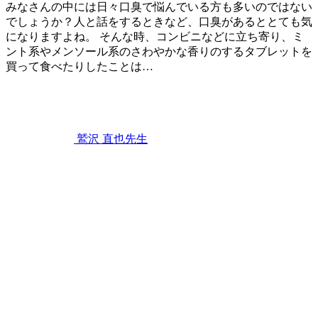
て
みなさんの中には日々口臭で悩んでいる方も多いのではない
～
でしょうか？人と話をするときなど、口臭があるととても気
になりますよね。 そんな時、コンビニなどに立ち寄り、ミ
ント系やメンソール系のさわやかな香りのするタブレットを
買って食べたりしたことは…
2022
口
年
10
臭
月
27
鷲沢 直也
先生
日
ミ
ン
ト
タ
ブ
レ
ッ
ト
は
口
臭
に