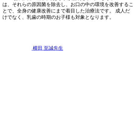
は、それらの原因菌を除去し、お口の中の環境を改善するこ
とで、全身の健康改善にまで着目した治療法です。 成人だ
けでなく、乳歯の時期のお子様も対象となります。
2022
年
11
月
12
横田 至誠
先生
日
お
口
の
中
を
除
菌！
3DS
除
菌
療
法
っ