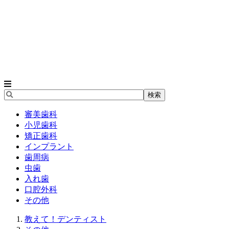
審美歯科
小児歯科
矯正歯科
インプラント
歯周病
虫歯
入れ歯
口腔外科
その他
教えて！デンティスト