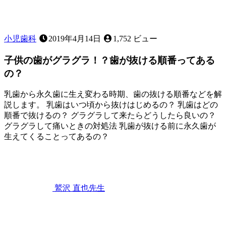
応
急
処
置
小児歯科
2019年4月14日
1,752 ビュー
に
つ
子供の歯がグラグラ！？歯が抜ける順番ってある
い
の？
て
～
乳歯から永久歯に生え変わる時期、歯の抜ける順番などを解
説します。 乳歯はいつ頃から抜けはじめるの？ 乳歯はどの
順番で抜けるの？ グラグラして来たらどうしたら良いの？
グラグラして痛いときの対処法 乳歯が抜ける前に永久歯が
生えてくることってあるの？
2023
年
2
月
25
鷲沢 直也
先生
日
子
供
の