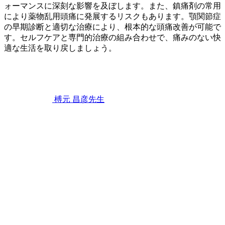
ォーマンスに深刻な影響を及ぼします。また、鎮痛剤の常用
により薬物乱用頭痛に発展するリスクもあります。顎関節症
の早期診断と適切な治療により、根本的な頭痛改善が可能で
す。セルフケアと専門的治療の組み合わせで、痛みのない快
適な生活を取り戻しましょう。
2026
年
6
月
22
榑元 昌彦
先生
日
顎
関
節
症
が
引
き
起
こ
す
頭