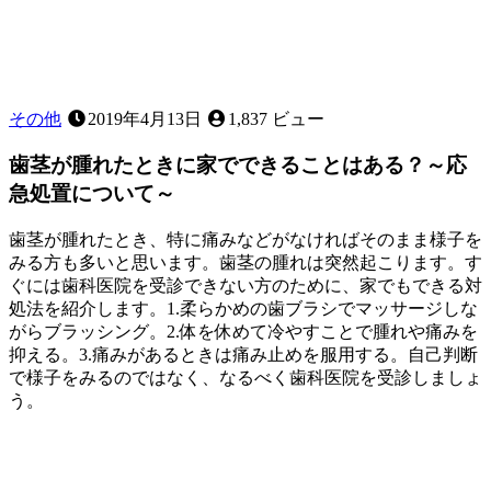
その他
2019年4月13日
1,837 ビュー
歯茎が腫れたときに家でできることはある？～応
急処置について～
歯茎が腫れたとき、特に痛みなどがなければそのまま様子を
みる方も多いと思います。歯茎の腫れは突然起こります。す
ぐには歯科医院を受診できない方のために、家でもできる対
処法を紹介します。1.柔らかめの歯ブラシでマッサージしな
がらブラッシング。2.体を休めて冷やすことで腫れや痛みを
抑える。3.痛みがあるときは痛み止めを服用する。自己判断
で様子をみるのではなく、なるべく歯科医院を受診しましょ
う。
2022
歯
年
11
み
月
が