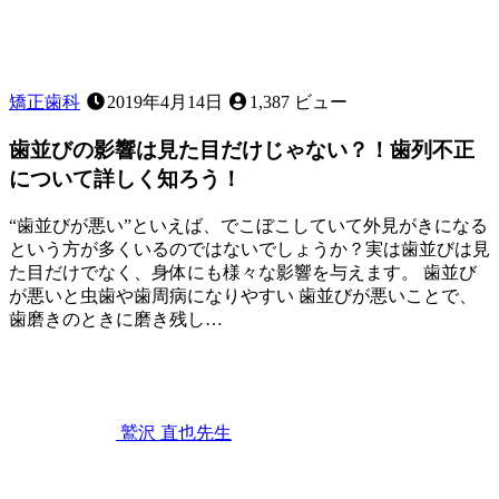
な
ど、
お
子
矯正歯科
2019年4月14日
1,387 ビュー
様
の
歯並びの影響は見た目だけじゃない？！歯列不正
歯
について詳しく知ろう！
並
び
“歯並びが悪い”といえば、でこぼこしていて外見がきになる
に
という方が多くいるのではないでしょうか？実は歯並びは見
気
た目だけでなく、身体にも様々な影響を与えます。 歯並び
に
が悪いと虫歯や歯周病になりやすい 歯並びが悪いことで、
な
歯磨きのときに磨き残し…
る
2022
こ
年
と
9
は
月
あ
3
鷲沢 直也
先生
り
日
歯
ま
並
せ