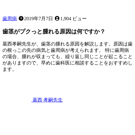
歯周病
2019年7月7日
1,904 ビュー
歯茎がプクっと腫れる原因は何ですか？
葛西孝嗣先生が、歯茎の腫れる原因を解説します。原因は歯
の根っこの先の病気と歯周病が考えられます。 特に歯周病
の場合、腫れが収まっても、繰り返し同じことが起こること
がありますので、早めに歯科医に相談することをおすすめし
ます。
2023
歯
年
2
ぐ
月
き
11
葛西 孝嗣
先生
日
歯
茎
が
プ
ク