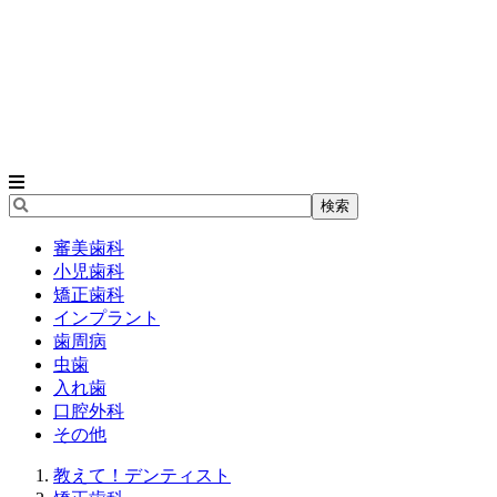
審美歯科
小児歯科
矯正歯科
インプラント
歯周病
虫歯
入れ歯
口腔外科
その他
教えて！デンティスト