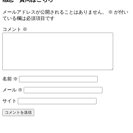
ビ
ン
ザ
メールアドレスが公開されることはありません。
※
が付い
ラ
ている欄は必須項目です
イ
コメント
※
ン
治
療
と
は
ど
の
よ
名前
※
う
な
メール
※
も
の
サイト
で
す
か？