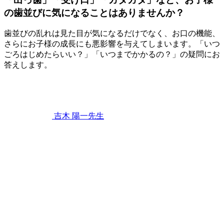
の歯並びに気になることはありませんか？
歯並びの乱れは見た目が気になるだけでなく、お口の機能、
さらにお子様の成長にも悪影響を与えてしまいます。「いつ
ごろはじめたらいい？」「いつまでかかるの？」の疑問にお
答えします。
2023
年
4
月
22
吉木 陽一
先生
日
「出
っ
歯」
「受
け
口」
「ガ
タ
ガ
タ」