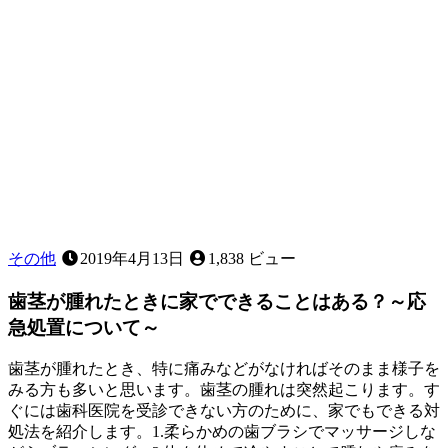
ど、
お
子
様
の
歯
並
び
に
気
に
な
その他
2019年4月13日
1,838 ビュー
る
こ
歯茎が腫れたときに家でできることはある？～応
と
急処置について～
は
あ
歯茎が腫れたとき、特に痛みなどがなければそのまま様子を
り
みる方も多いと思います。歯茎の腫れは突然起こります。す
ま
ぐには歯科医院を受診できない方のために、家でもできる対
せ
処法を紹介します。1.柔らかめの歯ブラシでマッサージしな
ん