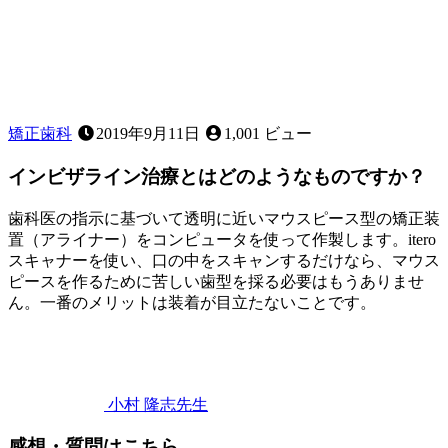
矯正歯科
2019年9月11日
1,001 ビュー
インビザライン治療とはどのようなものですか？
歯科医の指示に基づいて透明に近いマウスピース型の矯正装
置（アライナー）をコンピュータを使って作製します。itero
スキャナーを使い、口の中をスキャンするだけなら、マウス
ピースを作るために苦しい歯型を採る必要はもうありませ
ん。一番のメリットは装着が目立たないことです。
2023
イ
年
2
ン
月
ビ
11
ザ
小村 隆志
先生
日
イ
ラ
感想・質問はこちら
ン
イ