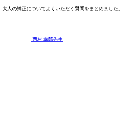
詳
大人の矯正についてよくいただく質問をまとめました。
し
2022
く
年
知
9
ろ
月
う！
3
西村 幸郎
先生
日
大
人
の
矯
正
に
つ
い
て