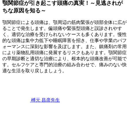
顎関節症が引き起こす頭痛の真実！～見逃されが
ちな原因を知る～
顎関節症による頭痛は、顎周辺の筋肉緊張が頭部全体に広が
ることで発生します。偏頭痛や緊張型頭痛と誤診されやす
く、適切な治療を受けられないケースも多くあります。慢性
的な頭痛は集中力低下や睡眠障害を招き、仕事や学業のパフ
ォーマンスに深刻な影響を及ぼします。また、鎮痛剤の常用
により薬物乱用頭痛に発展するリスクもあります。顎関節症
の早期診断と適切な治療により、根本的な頭痛改善が可能で
す。セルフケアと専門的治療の組み合わせで、痛みのない快
適な生活を取り戻しましょう。
2026
年
6
月
22
榑元 昌彦
先生
日
顎
関
節
症