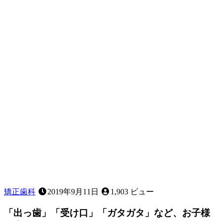
っ
と
腫
れ
る
原
因
は
何
で
す
か？
矯正歯科
2019年9月11日
1,903 ビュー
「出っ歯」「受け口」「ガタガタ」など、お子様