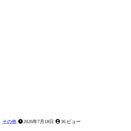
ィ
ッ
ト
と
は
ど
ん
な
義
歯
で
す
か？
その他
2026年7月18日
36 ビュー