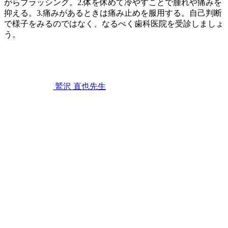
がらブラッシング。2.体を休めて冷やすことで腫れや痛みを
か？
抑える。3.痛みがあるときは痛み止めを服用する。自己判断
で様子をみるのではなく、なるべく歯科医院を受診しましょ
う。
2022
歯
年
11
み
月
が
12
き
,
鷲沢 直也
先生
日
歯
歯
茎
ぐ
が
き
腫
れ
た
と
き
に
家
で
で
き