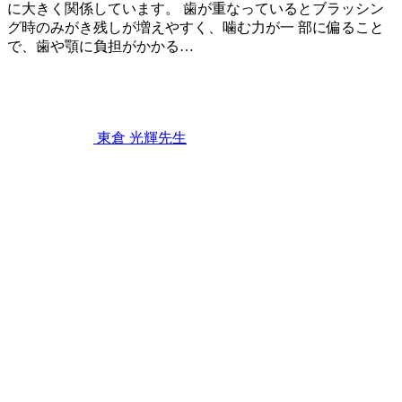
に大きく関係しています。 歯が重なっているとブラッシン
グ時のみがき残しが増えやすく、噛む力が一 部に偏ること
で、歯や顎に負担がかかる…
2026
年
7
月
11
東倉 光輝
先生
日
歯
並
び
と
食
事
の
関
係
〜
見
た
目
以