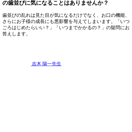
の歯並びに気になることはありませんか？
歯並びの乱れは見た目が気になるだけでなく、お口の機能、
さらにお子様の成長にも悪影響を与えてしまいます。「いつ
ごろはじめたらいい？」「いつまでかかるの？」の疑問にお
答えします。
2023
年
4
月
22
吉木 陽一
先生
日
「出
っ
歯」
「受
け
口」
「ガ
タ
ガ
タ」
な