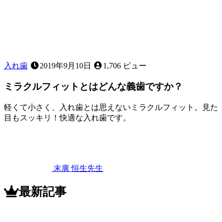
て
あ
る
の？
入れ歯
2019年9月10日
1,706 ビュー
ミラクルフィットとはどんな義歯ですか？
軽くて小さく、入れ歯とは思えないミラクルフィット。見た
目もスッキリ！快適な入れ歯です。
2022
年
11
月
12
末廣 恒生
先生
日
ミ
ラ
最新記事
ク
ル
フ