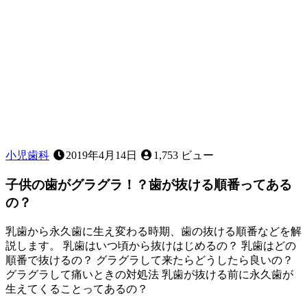
る
こ
と
は
あ
る？
～
応
急
処
置
小児歯科
2019年4月14日
1,753 ビュー
に
つ
子供の歯がグラグラ！？歯が抜ける順番ってある
い
の？
て
～
乳歯から永久歯に生え変わる時期、歯の抜ける順番などを解
説します。 乳歯はいつ頃から抜けはじめるの？ 乳歯はどの
順番で抜けるの？ グラグラして来たらどうしたら良いの？
グラグラして痛いときの対処法 乳歯が抜ける前に永久歯が
生えてくることってあるの？
2023