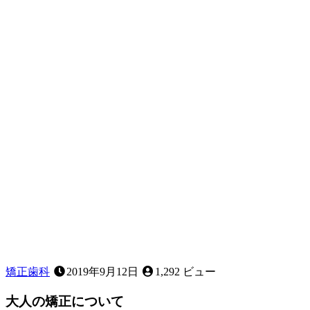
び
ん
の
か？
影
響
は
見
た
目
だ
け
じ
ゃ
な
い？！
歯
列
不
正
に
矯正歯科
2019年9月12日
1,292 ビュー
つ
い
大人の矯正について
て