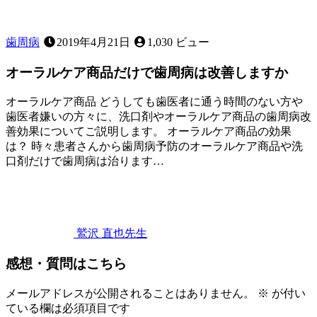
す
の？
歯周病
2019年4月21日
1,030 ビュー
オーラルケア商品だけで歯周病は改善しますか
オーラルケア商品 どうしても歯医者に通う時間のない方や
歯医者嫌いの方々に、洗口剤やオーラルケア商品の歯周病改
善効果についてご説明します。 オーラルケア商品の効果
は？ 時々患者さんから歯周病予防のオーラルケア商品や洗
口剤だけで歯周病は治ります…
2019
年
4
月
21
鷲沢 直也
先生
日
オ
感想・質問はこちら
ー
ラ
ル
メールアドレスが公開されることはありません。
※
が付い
ケ
ている欄は必須項目です