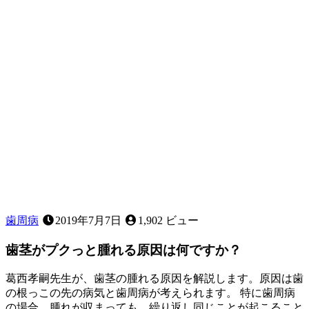
ガ
タ」
な
ど、
お
子
様
の
歯
並
び
に
気
に
な
歯周病
2019年7月7日
1,902 ビュー
る
こ
歯茎がプクっと腫れる原因は何ですか？
と
は
葛西孝嗣先生が、歯茎の腫れる原因を解説します。原因は歯
あ
の根っこの先の病気と歯周病が考えられます。 特に歯周病
り
の場合、腫れが収まっても、繰り返し同じことが起こること