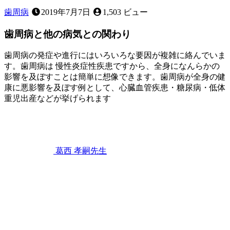
歯周病
2019年7月7日
1,503 ビュー
歯周病と他の病気との関わり
歯周病の発症や進行にはいろいろな要因が複雑に絡んでいま
す。歯周病は 慢性炎症性疾患ですから、全身になんらかの
影響を及ぼすことは簡単に想像できます。歯周病が全身の健
康に悪影響を及ぼす例として、心臓血管疾患・糖尿病・低体
重児出産などが挙げられます
2022
年
11
月
12
葛西 孝嗣
先生
日
歯
周
病
と
他
の
病