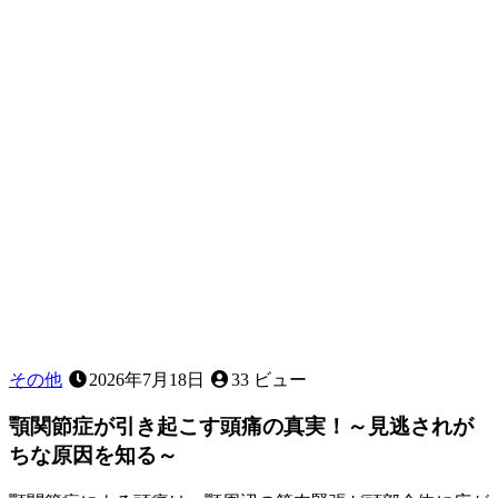
と
は
ど
ん
な
義
歯
で
す
か？
その他
2026年7月18日
33 ビュー
顎関節症が引き起こす頭痛の真実！～見逃されが
ちな原因を知る～