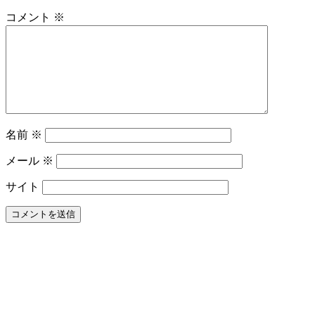
ア
コメント
※
商
品
だ
け
で
歯
周
病
名前
※
は
改
メール
※
善
し
サイト
ま
す
か