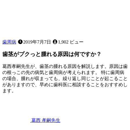
歯周病
2019年7月7日
1,902 ビュー
歯茎がプクっと腫れる原因は何ですか？
葛西孝嗣先生が、歯茎の腫れる原因を解説します。原因は歯
の根っこの先の病気と歯周病が考えられます。 特に歯周病
の場合、腫れが収まっても、繰り返し同じことが起こること
がありますので、早めに歯科医に相談することをおすすめし
ます。
2023
歯
年
2
ぐ
月
き
11
葛西 孝嗣
先生
日
歯