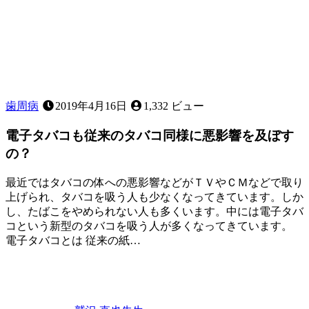
気
と
の
関
わ
り
歯周病
2019年4月16日
1,332 ビュー
電子タバコも従来のタバコ同様に悪影響を及ぼす
の？
最近ではタバコの体への悪影響などがＴＶやＣＭなどで取り
上げられ、タバコを吸う人も少なくなってきています。しか
し、たばこをやめられない人も多くいます。中には電子タバ
コという新型のタバコを吸う人が多くなってきています。
電子タバコとは 従来の紙…
2022
口
年
10
臭
,
月
タ
19