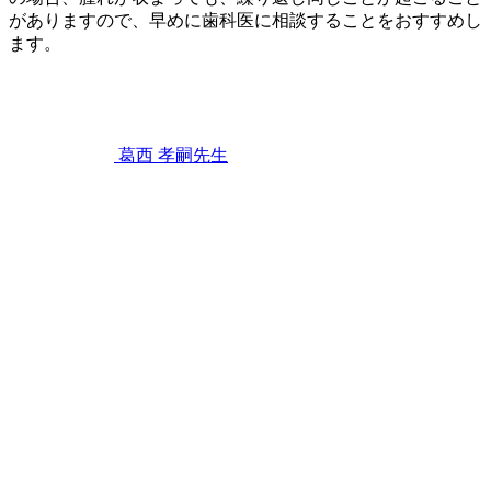
ま
がありますので、早めに歯科医に相談することをおすすめし
せ
ます。
ん
2023
か？
歯
年
2
ぐ
月
き
11
葛西 孝嗣
先生
日
歯
茎
が
プ
ク
っ
と
腫
れ
る
原
因
は
何