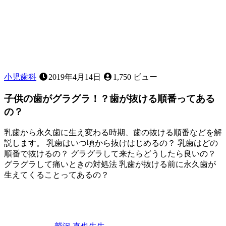
は
あ
る？
～
応
急
処
置
小児歯科
2019年4月14日
1,750 ビュー
に
つ
子供の歯がグラグラ！？歯が抜ける順番ってある
い
の？
て
～
乳歯から永久歯に生え変わる時期、歯の抜ける順番などを解
説します。 乳歯はいつ頃から抜けはじめるの？ 乳歯はどの
順番で抜けるの？ グラグラして来たらどうしたら良いの？
グラグラして痛いときの対処法 乳歯が抜ける前に永久歯が
生えてくることってあるの？
2023
年
2
月
25