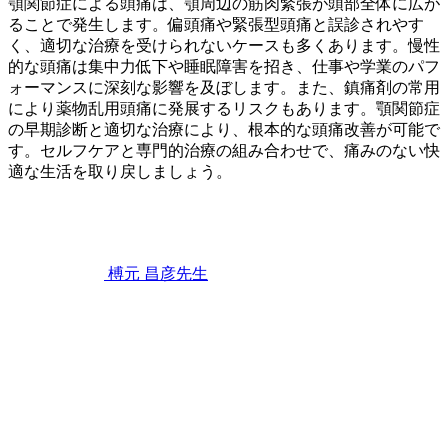
顎関節症による頭痛は、顎周辺の筋肉緊張が頭部全体に広が
ることで発生します。偏頭痛や緊張型頭痛と誤診されやす
く、適切な治療を受けられないケースも多くあります。慢性
的な頭痛は集中力低下や睡眠障害を招き、仕事や学業のパフ
ォーマンスに深刻な影響を及ぼします。また、鎮痛剤の常用
により薬物乱用頭痛に発展するリスクもあります。顎関節症
の早期診断と適切な治療により、根本的な頭痛改善が可能で
す。セルフケアと専門的治療の組み合わせで、痛みのない快
適な生活を取り戻しましょう。
2026
年
6
月
22
榑元 昌彦
先生
日
顎
関
節
症
が
引
き
起