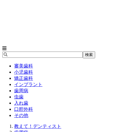
審美歯科
小児歯科
矯正歯科
インプラント
歯周病
虫歯
入れ歯
口腔外科
その他
教えて！デンティスト