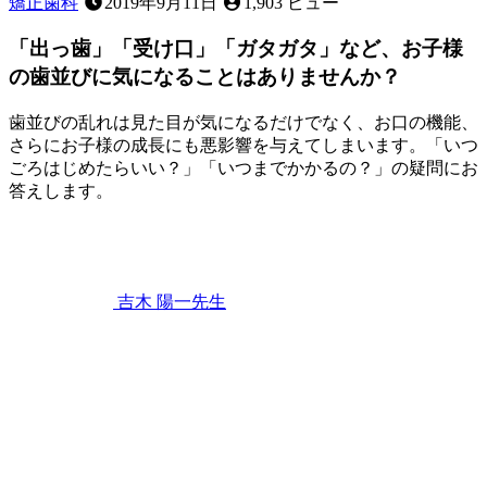
矯正歯科
2019年9月11日
1,903 ビュー
「出っ歯」「受け口」「ガタガタ」など、お子様
の歯並びに気になることはありませんか？
歯並びの乱れは見た目が気になるだけでなく、お口の機能、
さらにお子様の成長にも悪影響を与えてしまいます。「いつ
ごろはじめたらいい？」「いつまでかかるの？」の疑問にお
答えします。
2023
年
4
月
22
吉木 陽一
先生
日
「出
っ
歯」
「受
け
口」
「ガ
タ