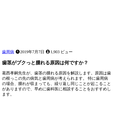
子
様
の
歯
並
び
に
気
に
な
歯周病
2019年7月7日
1,903 ビュー
る
こ
歯茎がプクっと腫れる原因は何ですか？
と
は
葛西孝嗣先生が、歯茎の腫れる原因を解説します。原因は歯
あ
の根っこの先の病気と歯周病が考えられます。 特に歯周病
り
の場合、腫れが収まっても、繰り返し同じことが起こること
ま
がありますので、早めに歯科医に相談することをおすすめし
せ
ます。
ん
2023
か？
歯
年
2
ぐ