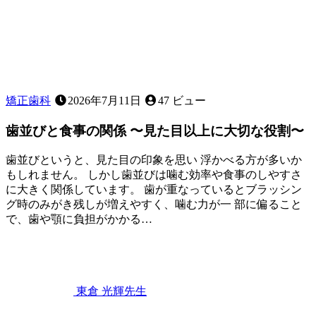
矯正歯科
2026年7月11日
47 ビュー
歯並びと食事の関係 〜見た目以上に大切な役割〜
歯並びというと、見た目の印象を思い 浮かべる方が多いか
もしれません。 しかし歯並びは噛む効率や食事のしやすさ
に大きく関係しています。 歯が重なっているとブラッシン
グ時のみがき残しが増えやすく、噛む力が一 部に偏ること
で、歯や顎に負担がかかる…
2026
年
7
月
11
東倉 光輝
先生
日
歯