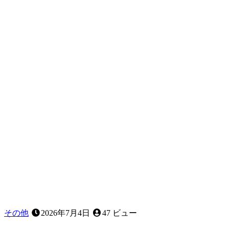
並
び
と
食
事
の
関
係
〜
見
た
目
以
上
に
大
切
な
役
割〜
その他
2026年7月4日
47 ビュー