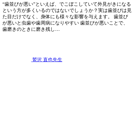
“歯並びが悪い”といえば、でこぼこしていて外見がきになる
に
という方が多くいるのではないでしょうか？実は歯並びは見
気
た目だけでなく、身体にも様々な影響を与えます。 歯並び
に
が悪いと虫歯や歯周病になりやすい 歯並びが悪いことで、
な
歯磨きのときに磨き残し…
る
2022
こ
年
と
9
は
月
あ
3
鷲沢 直也
先生
り
日
歯
ま
並
せ
び
ん
の
か？
影
響
は
見
た
目
だ