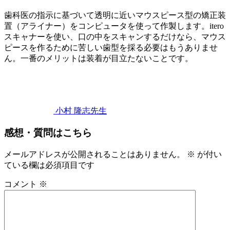
歯科医の指示に基づいて透明に近いマウスピース型の矯正装
置（アライナー）をコンピュータを使って作製します。itero
スキャナーを使い、口の中をスキャンするだけなら、マウス
ピースを作るために苦しい歯型を採る必要はもうありませ
ん。一番のメリットは装着が目立たないことです。
2023
イ
年
2
ン
月
ビ
11
ザ
小村 隆志
先生
日
イ
ラ
感想・質問はこちら
ン
イ
ビ
ン
ザ
メールアドレスが公開されることはありません。
※
が付い
ラ
ている欄は必須項目です
イ
コメント
※
ン
治
療
と
は