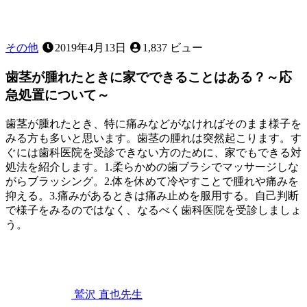
その他
2019年4月13日
1,837 ビュー
歯茎が腫れたときに家でできることはある？～応
急処置について～
歯茎が腫れたとき、特に痛みなどがなければそのまま様子を
みる方も多いと思います。歯茎の腫れは突然起こります。す
ぐには歯科医院を受診できない方のために、家でもできる対
処法を紹介します。1.柔らかめの歯ブラシでマッサージしな
がらブラッシング。2.体を休めて冷やすことで腫れや痛みを
抑える。3.痛みがあるときは痛み止めを服用する。自己判断
で様子をみるのではなく、なるべく歯科医院を受診しましょ
う。
2022
歯
年
11
み
月
が
12
き
,
鷲沢 直也
先生
日