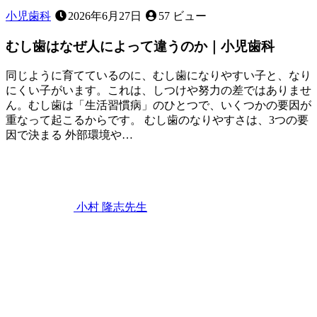
小児歯科
2026年6月27日
57 ビュー
むし歯はなぜ人によって違うのか｜小児歯科
同じように育てているのに、むし歯になりやすい子と、なり
にくい子がいます。これは、しつけや努力の差ではありませ
ん。むし歯は「生活習慣病」のひとつで、いくつかの要因が
重なって起こるからです。 むし歯のなりやすさは、3つの要
因で決まる 外部環境や…
2026
年
6
月
22
小村 隆志
先生
日
む
し
歯
は
な
ぜ
人