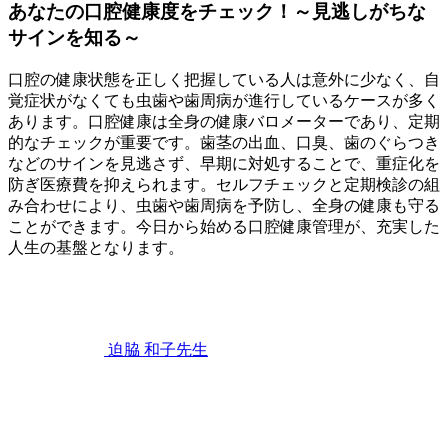
あなたの口腔健康度をチェック！～見逃しがちな
サインを知る～
口腔の健康状態を正しく把握している人は意外に少なく、自
覚症状がなくても虫歯や歯周病が進行しているケースが多く
あります。口腔健康は全身の健康バロメーターであり、定期
的なチェックが重要です。歯茎の出血、口臭、歯のぐらつき
などのサインを見逃さず、早期に対処することで、重症化を
防ぎ医療費を抑えられます。セルフチェックと定期検診の組
み合わせにより、虫歯や歯周病を予防し、全身の健康も守る
ことができます。今日から始める口腔健康管理が、充実した
人生の基盤となります。
2026
年
6
月
22
迫脇 和子
先生
日
あ
な
た
の