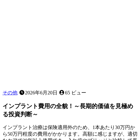
に
よ
っ
て
違
う
の
か
｜
小
児
歯
科
その他
2026年6月20日
65 ビュー
インプラント費用の全貌！～長期的価値を見極め
る投資判断～
インプラント治療は保険適用外のため、1本あたり30万円か
ら50万円程度の費用がかかります。高額に感じますが、適切