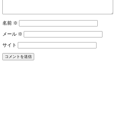
ど
の
よ
名前
※
う
な
メール
※
も
の
サイト
で
す
か？