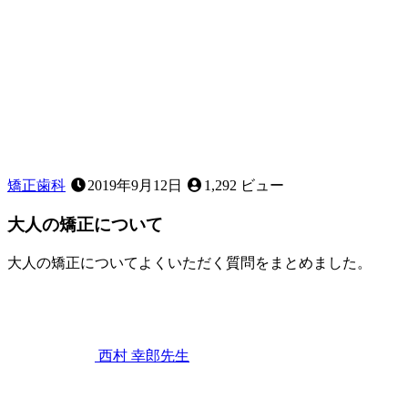
け
じ
ゃ
な
い？！
歯
列
不
正
に
矯正歯科
2019年9月12日
1,292 ビュー
つ
い
大人の矯正について
て
詳
大人の矯正についてよくいただく質問をまとめました。
し
2022
く
年
知
9
ろ
月
う！
3
西村 幸郎
先生
日
大
人