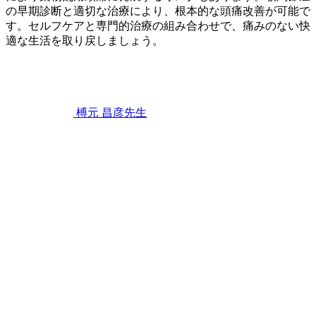
の早期診断と適切な治療により、根本的な頭痛改善が可能で
す。セルフケアと専門的治療の組み合わせで、痛みのない快
適な生活を取り戻しましょう。
2026
年
6
月
22
榑元 昌彦
先生
日
顎
関
節
症
が
引
き
起
こ
す
頭
痛
の