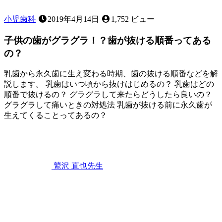
処
置
小児歯科
2019年4月14日
1,752 ビュー
に
つ
子供の歯がグラグラ！？歯が抜ける順番ってある
い
の？
て
～
乳歯から永久歯に生え変わる時期、歯の抜ける順番などを解
説します。 乳歯はいつ頃から抜けはじめるの？ 乳歯はどの
順番で抜けるの？ グラグラして来たらどうしたら良いの？
グラグラして痛いときの対処法 乳歯が抜ける前に永久歯が
生えてくることってあるの？
2023
年
2
月
25
鷲沢 直也
先生
日
子
供
の
歯
が