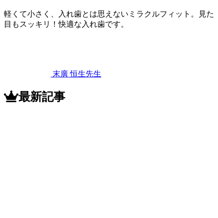
軽くて小さく、入れ歯とは思えないミラクルフィット。見た
目もスッキリ！快適な入れ歯です。
2022
年
11
月
12
末廣 恒生
先生
日
ミ
ラ
最新記事
ク
ル
フ
ィ
ッ
ト
と
は
ど
ん
な
義