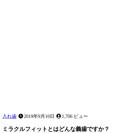
グ
ラ
グ
ラ！？
歯
が
抜
け
る
順
番
っ
て
あ
る
の？
入れ歯
2019年9月10日
1,706 ビュー
ミラクルフィットとはどんな義歯ですか？