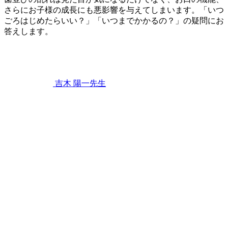
さらにお子様の成長にも悪影響を与えてしまいます。「いつ
ごろはじめたらいい？」「いつまでかかるの？」の疑問にお
答えします。
2023
年
4
月
22
吉木 陽一
先生
日
「出
っ
歯」
「受
け
口」
「ガ
タ
ガ
タ」
な
ど、
お