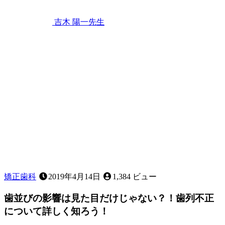
月
22
吉木 陽一
先生
日
「出
っ
歯」
「受
け
口」
「ガ
タ
ガ
タ」
な
ど、
お
子
矯正歯科
2019年4月14日
1,384 ビュー
様
の
歯並びの影響は見た目だけじゃない？！歯列不正
歯
について詳しく知ろう！
並
び