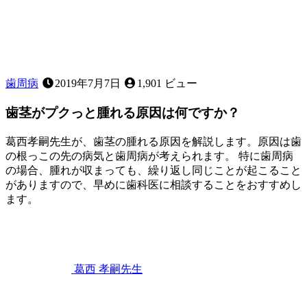
歯周病
2019年7月7日
1,901 ビュー
歯茎がプクっと腫れる原因は何ですか？
葛西孝嗣先生が、歯茎の腫れる原因を解説します。原因は歯
の根っこの先の病気と歯周病が考えられます。 特に歯周病
の場合、腫れが収まっても、繰り返し同じことが起こること
がありますので、早めに歯科医に相談することをおすすめし
ます。
2023
歯
年
2
ぐ
月
き
11
葛西 孝嗣
先生
日
歯
茎