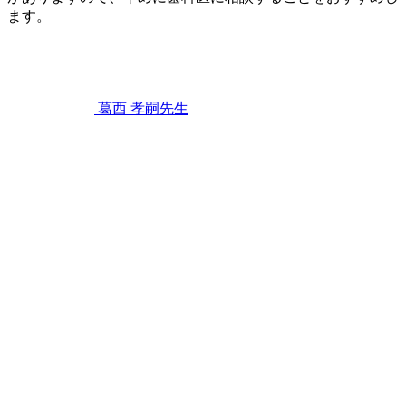
せ
ます。
ん
2023
か？
歯
年
2
ぐ
月
き
11
葛西 孝嗣
先生
日
歯
茎
が
プ
ク
っ
と
腫
れ
る
原
因
は
何
で