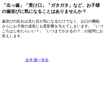
「出っ歯」「受け口」「ガタガタ」など、お子様
の歯並びに気になることはありませんか？
歯並びの乱れは見た目が気になるだけでなく、お口の機能、
さらにお子様の成長にも悪影響を与えてしまいます。「いつ
ごろはじめたらいい？」「いつまでかかるの？」の疑問にお
答えします。
2023
年
4
月
22
吉木 陽一
先生
日
「出
っ
歯」
「受
け
口」
「ガ
タ
ガ