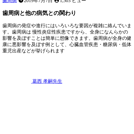
歯周病
2019年7月7日
1,503 ビュー
歯周病と他の病気との関わり
歯周病の発症や進行にはいろいろな要因が複雑に絡んでいま
す。歯周病は 慢性炎症性疾患ですから、全身になんらかの
影響を及ぼすことは簡単に想像できます。歯周病が全身の健
康に悪影響を及ぼす例として、心臓血管疾患・糖尿病・低体
重児出産などが挙げられます
2022
年
11
月
12
葛西 孝嗣
先生
日
歯
周
病
と
他
の
病
気