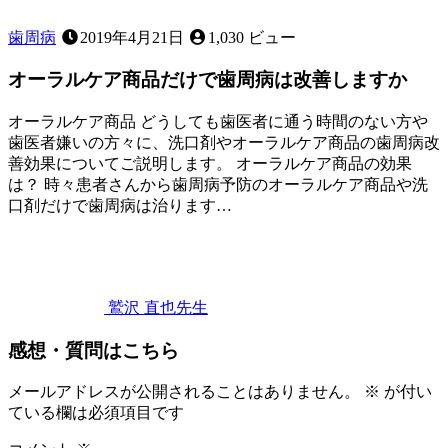
の？
歯周病
2019年4月21日
1,030 ビュー
オーラルケア商品だけで歯周病は改善しますか
オーラルケア商品 どうしても歯医者に通う時間のない方や
歯医者嫌いの方々に、洗口剤やオーラルケア商品の歯周病改
善効果についてご説明します。 オーラルケア商品の効果
は？ 時々患者さんから歯周病予防のオーラルケア商品や洗
口剤だけで歯周病は治ります…
2019
年
4
月
21
鷲沢 直也
先生
日
オ
感想・質問はこちら
ー
ラ
ル
メールアドレスが公開されることはありません。
※
が付い
ケ
ている欄は必須項目です
ア