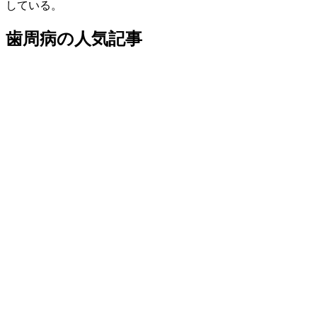
している。
歯周病
の
人気記事