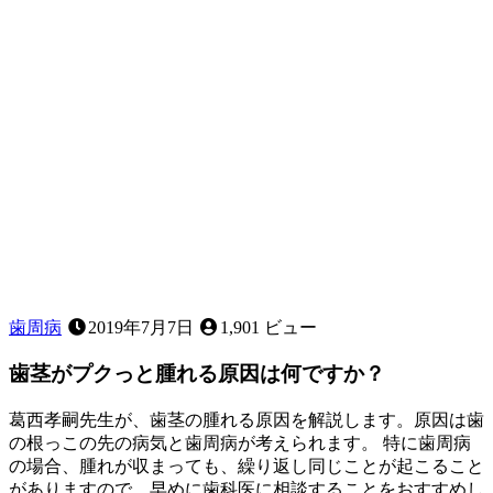
タ」
な
ど、
お
子
様
の
歯
並
び
に
気
に
な
歯周病
2019年7月7日
1,901 ビュー
る
こ
歯茎がプクっと腫れる原因は何ですか？
と
は
葛西孝嗣先生が、歯茎の腫れる原因を解説します。原因は歯
あ
の根っこの先の病気と歯周病が考えられます。 特に歯周病
り
の場合、腫れが収まっても、繰り返し同じことが起こること
ま
がありますので、早めに歯科医に相談することをおすすめし