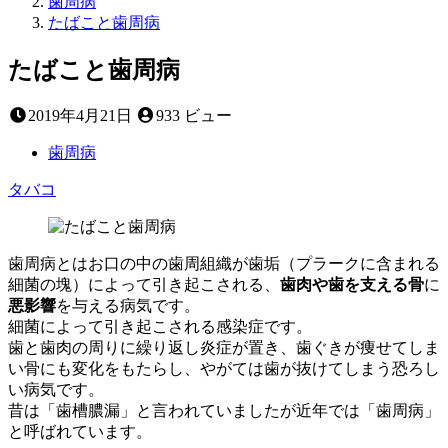
歯周病
たばこと歯周病
たばこと歯周病
2022
2019年4月21日
933 ビュー
年
11
歯周病
月
タバコ
1
日
歯周病とはお口の中の歯周組織が歯垢（プラークに含まれる
細菌の塊）によって引き起こされる、
歯肉や歯を支える骨
に
悪影響
を与える病気です。
細菌によって引き起こされる感染症です。
歯と歯肉の周りに繰り返し炎症が置き、歯ぐきが痩せてしま
い骨にも変化をもたらし、やがては歯が抜けてしまう恐ろし
い病気です。
昔は「歯槽膿漏」と言われていましたが近年では「歯周病」
と呼ばれています。