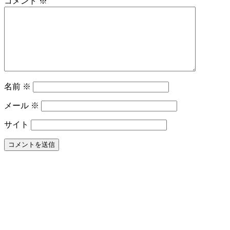
コメント
※
商
品
だ
け
で
歯
周
病
名前
※
は
改
メール
※
善
し
サイト
ま
す
か