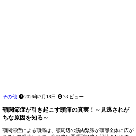
は
ど
ん
な
義
歯
で
す
か？
その他
2026年7月18日
33 ビュー
顎関節症が引き起こす頭痛の真実！～見逃されが
ちな原因を知る～
顎関節症による頭痛は、顎周辺の筋肉緊張が頭部全体に広が