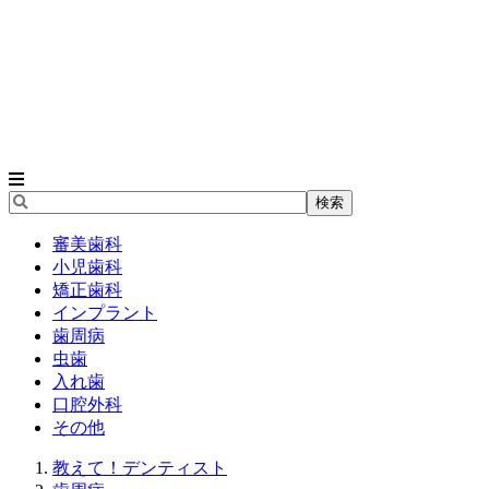
審美歯科
小児歯科
矯正歯科
インプラント
歯周病
虫歯
入れ歯
口腔外科
その他
教えて！デンティスト