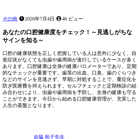
な
役
割〜
その他
2026年7月4日
46 ビュー
あなたの口腔健康度をチェック！～見逃しがちな
サインを知る～
口腔の健康状態を正しく把握している人は意外に少なく、自
覚症状がなくても虫歯や歯周病が進行しているケースが多く
あります。口腔健康は全身の健康バロメーターであり、定期
的なチェックが重要です。歯茎の出血、口臭、歯のぐらつき
などのサインを見逃さず、早期に対処することで、重症化を
防ぎ医療費を抑えられます。セルフチェックと定期検診の組
み合わせにより、虫歯や歯周病を予防し、全身の健康も守る
ことができます。今日から始める口腔健康管理が、充実した
人生の基盤となります。
2026
年
6
月
22
迫脇 和子
先生