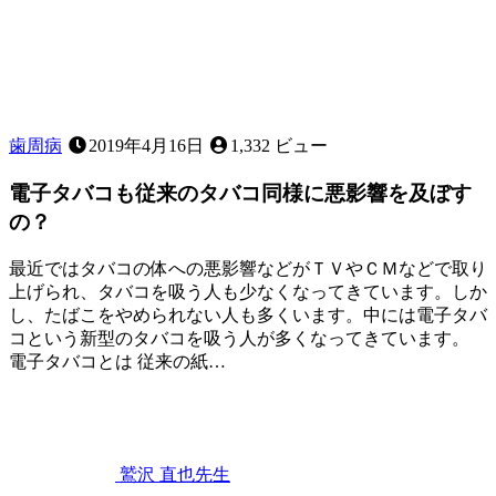
と
の
関
わ
り
歯周病
2019年4月16日
1,332 ビュー
電子タバコも従来のタバコ同様に悪影響を及ぼす
の？
最近ではタバコの体への悪影響などがＴＶやＣＭなどで取り
上げられ、タバコを吸う人も少なくなってきています。しか
し、たばこをやめられない人も多くいます。中には電子タバ
コという新型のタバコを吸う人が多くなってきています。
電子タバコとは 従来の紙…
2022
口
年
10
臭
,
月
タ
19
バ
鷲沢 直也
先生
日