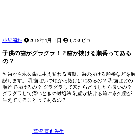
あ
る？
～
応
急
処
置
小児歯科
2019年4月14日
1,750 ビュー
に
つ
子供の歯がグラグラ！？歯が抜ける順番ってある
い
の？
て
～
乳歯から永久歯に生え変わる時期、歯の抜ける順番などを解
説します。 乳歯はいつ頃から抜けはじめるの？ 乳歯はどの
順番で抜けるの？ グラグラして来たらどうしたら良いの？
グラグラして痛いときの対処法 乳歯が抜ける前に永久歯が
生えてくることってあるの？
2023
年
2
月
25
鷲沢 直也
先生
日
子