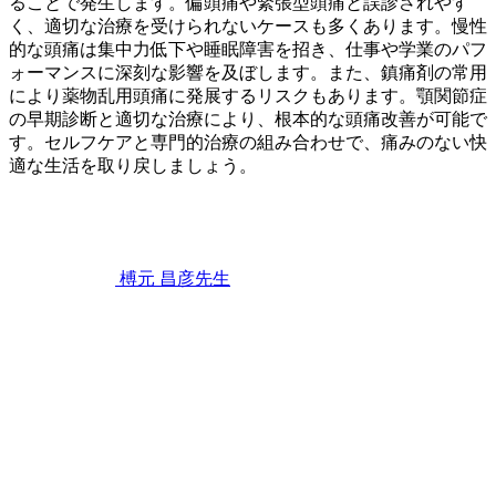
ることで発生します。偏頭痛や緊張型頭痛と誤診されやす
く、適切な治療を受けられないケースも多くあります。慢性
的な頭痛は集中力低下や睡眠障害を招き、仕事や学業のパフ
ォーマンスに深刻な影響を及ぼします。また、鎮痛剤の常用
により薬物乱用頭痛に発展するリスクもあります。顎関節症
の早期診断と適切な治療により、根本的な頭痛改善が可能で
す。セルフケアと専門的治療の組み合わせで、痛みのない快
適な生活を取り戻しましょう。
2026
年
6
月
22
榑元 昌彦
先生
日
顎
関
節
症
が
引
き
起
こ