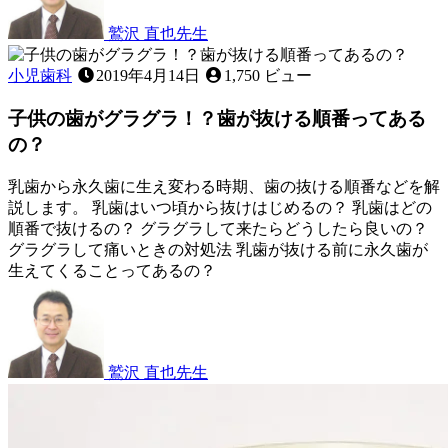
月
が
12
き
,
鷲沢 直也
先生
日
歯
歯
茎
ぐ
小児歯科
2019年4月14日
1,750 ビュー
が
き
子供の歯がグラグラ！？歯が抜ける順番ってある
腫
れ
の？
た
と
乳歯から永久歯に生え変わる時期、歯の抜ける順番などを解
き
説します。 乳歯はいつ頃から抜けはじめるの？ 乳歯はどの
に
順番で抜けるの？ グラグラして来たらどうしたら良いの？
家
グラグラして痛いときの対処法 乳歯が抜ける前に永久歯が
で
生えてくることってあるの？
で
2023
き
年
る
2
月
こ
25
と
鷲沢 直也
先生
日
は
子
あ
供
る？
の