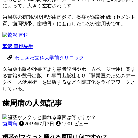
によって、大きく左右されます。
歯周病の初期の段階が歯肉炎で、炎症が深部組織（セメント
質、歯周靱帯、歯槽骨）に進行したものが歯周炎です。
鷲沢 直也
先生
わしざわ歯科大学前クリニック
医歯薬出版や砂書房より患者説明やホームページ活用に関す
る書籍を数冊出版、IT専門出版社より「開業医のためのデー
タベース活用術」を出版するなど医院IT化をライフワークと
している。
歯周病
の
人気記事
歯周病
2019年7月7日
1,901 ビュー
歯茎がプクっと腫れる原因は何ですか？