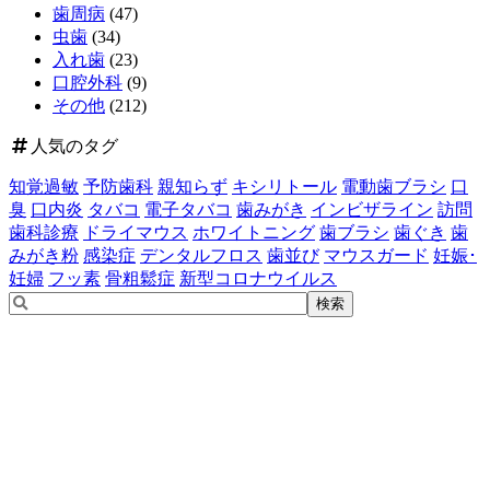
歯周病
(47)
虫歯
(34)
入れ歯
(23)
口腔外科
(9)
その他
(212)
人気のタグ
知覚過敏
予防歯科
親知らず
キシリトール
電動歯ブラシ
口
臭
口内炎
タバコ
電子タバコ
歯みがき
インビザライン
訪問
歯科診療
ドライマウス
ホワイトニング
歯ブラシ
歯ぐき
歯
みがき粉
感染症
デンタルフロス
歯並び
マウスガード
妊娠･
妊婦
フッ素
骨粗鬆症
新型コロナウイルス