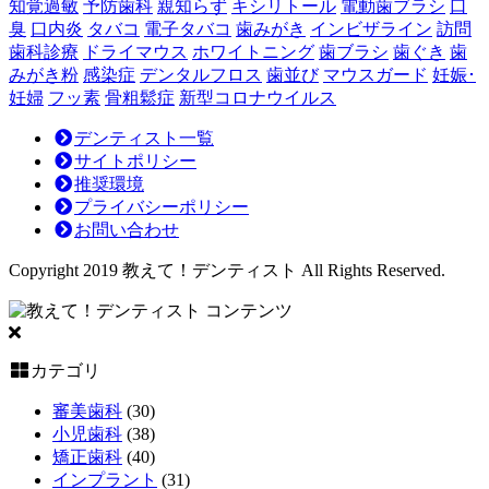
知覚過敏
予防歯科
親知らず
キシリトール
電動歯ブラシ
口
値
臭
口内炎
タバコ
電子タバコ
歯みがき
インビザライン
訪問
を
歯科診療
ドライマウス
ホワイトニング
歯ブラシ
歯ぐき
歯
見
みがき粉
感染症
デンタルフロス
歯並び
マウスガード
妊娠･
極
妊婦
フッ素
骨粗鬆症
新型コロナウイルス
め
る
デンティスト一覧
投
サイトポリシー
資
推奨環境
判
プライバシーポリシー
断
お問い合わせ
～
Copyright 2019 教えて！デンティスト All Rights Reserved.
コンテンツ
カテゴリ
審美歯科
(30)
小児歯科
(38)
矯正歯科
(40)
インプラント
(31)