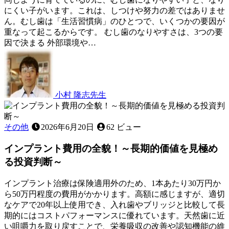
健
にくい子がいます。これは、しつけや努力の差ではありませ
康
ん。むし歯は「生活習慣病」のひとつで、いくつかの要因が
度
重なって起こるからです。 むし歯のなりやすさは、3つの要
を
因で決まる 外部環境や…
2026
チ
年
ェ
6
ッ
月
ク！
22
小村 隆志
先生
～
日
む
見
し
逃
歯
その他
2026年6月20日
62 ビュー
し
は
が
インプラント費用の全貌！～長期的価値を見極め
な
ち
ぜ
な
る投資判断～
人
サ
に
イ
インプラント治療は保険適用外のため、1本あたり30万円か
よ
ン
ら50万円程度の費用がかかります。高額に感じますが、適切
っ
を
なケアで20年以上使用でき、入れ歯やブリッジと比較して長
て
知
期的にはコストパフォーマンスに優れています。天然歯に近
違
る
い咀嚼力を取り戻すことで、栄養吸収の改善や認知機能の維