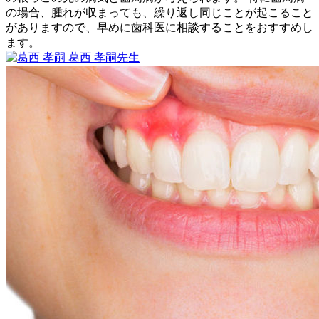
り
の場合、腫れが収まっても、繰り返し同じことが起こること
ま
がありますので、早めに歯科医に相談することをおすすめし
せ
ます。
ん
2023
葛西 孝嗣
先生
か？
歯
年
歯
2
ぐ
茎
月
き
が
11
プ
日
ク
っ
と
腫
れ
る
原
因
は
何
で
す
か？