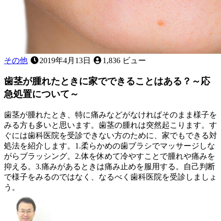
その他
2019年4月13日
1,836 ビュー
歯茎が腫れたときに家でできることはある？～応
急処置について～
歯茎が腫れたとき、特に痛みなどがなければそのまま様子を
みる方も多いと思います。歯茎の腫れは突然起こります。す
ぐには歯科医院を受診できない方のために、家でもできる対
処法を紹介します。1.柔らかめの歯ブラシでマッサージしな
がらブラッシング。2.体を休めて冷やすことで腫れや痛みを
抑える。3.痛みがあるときは痛み止めを服用する。自己判断
で様子をみるのではなく、なるべく歯科医院を受診しましょ
う。
2022
歯
年
11
み