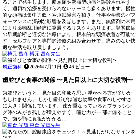
ることで発生します。偏頭痛や緊張型頭痛と誤診されやす
な
く、適切な治療を受けられないケースも多くあります。慢性
義
的な頭痛は集中力低下や睡眠障害を招き、仕事や学業のパフ
歯
ォーマンスに深刻な影響を及ぼします。また、鎮痛剤の常用
で
により薬物乱用頭痛に発展するリスクもあります。顎関節症
す
の早期診断と適切な治療により、根本的な頭痛改善が可能で
か？
す。セルフケアと専門的治療の組み合わせで、痛みのない快
適な生活を取り戻しましょう。
2026
榑元 昌彦
先生
年
顎
6
関
矯正歯科
2026年7月11日
46 ビュー
月
節
22
歯並びと食事の関係 〜見た目以上に大切な役割〜
症
日
が
引
歯並びというと、見た目の印象を思い 浮かべる方が多いか
き
もしれません。 しかし歯並びは噛む効率や食事のしやすさ
起
に大きく関係しています。 歯が重なっているとブラッシン
こ
グ時のみがき残しが増えやすく、噛む力が一 部に偏ること
す
で、歯や顎に負担がかかる…
2026
頭
東倉 光輝
先生
年
痛
歯
7
の
並