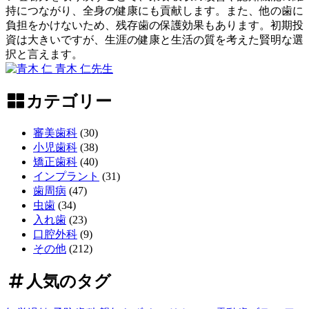
う
～
持につながり、全身の健康にも貢献します。また、他の歯に
の
負担をかけないため、残存歯の保護効果もあります。初期投
か
資は大きいですが、生涯の健康と生活の質を考えた賢明な選
｜
択と言えます。
小
2026
青木 仁
先生
児
年
イ
歯
6
ン
カテゴリー
月
科
プ
6
ラ
審美歯科
(30)
日
ン
小児歯科
(38)
ト
矯正歯科
(40)
費
インプラント
(31)
用
歯周病
(47)
の
虫歯
(34)
全
入れ歯
(23)
貌！
口腔外科
(9)
～
その他
(212)
長
期
人気のタグ
的
価