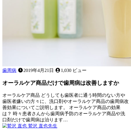
同
様
に
悪
影
響
を
及
ぼ
す
の？
歯周病
2019年4月21日
1,030 ビュー
オーラルケア商品だけで歯周病は改善しますか
オーラルケア商品 どうしても歯医者に通う時間のない方や
歯医者嫌いの方々に、洗口剤やオーラルケア商品の歯周病改
善効果についてご説明します。 オーラルケア商品の効果
は？ 時々患者さんから歯周病予防のオーラルケア商品や洗
口剤だけで歯周病は治ります…
2019
鷲沢 直也
先生
年