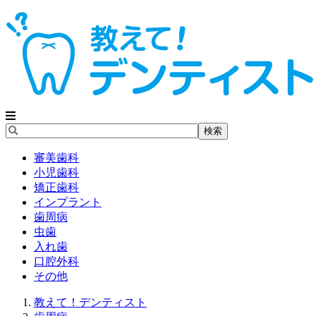
審美歯科
小児歯科
矯正歯科
インプラント
歯周病
虫歯
入れ歯
口腔外科
その他
教えて！デンティスト