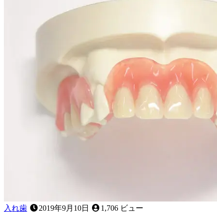
～
歯
応
が
急
グ
処
ラ
置
グ
に
ラ！？
つ
歯
い
が
て
抜
～
け
る
順
番
っ
て
あ
る
の？
入れ歯
2019年9月10日
1,706 ビュー