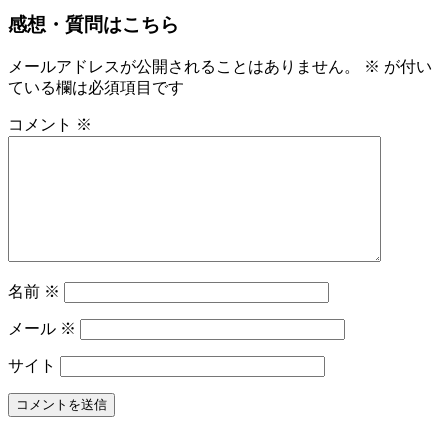
オ
4
感想・質問はこちら
ー
月
ラ
21
ル
メールアドレスが公開されることはありません。
※
が付い
日
ケ
ている欄は必須項目です
ア
コメント
※
商
品
だ
け
で
歯
周
病
名前
※
は
改
メール
※
善
し
サイト
ま
す
か