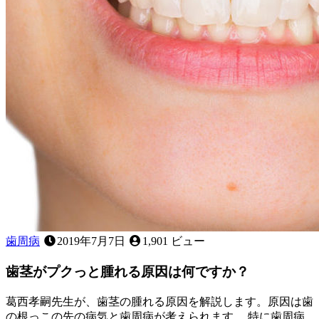
タ
ガ
タ」
な
ど、
お
子
様
の
歯
並
び
に
気
に
な
歯周病
2019年7月7日
1,901 ビュー
る
こ
歯茎がプクっと腫れる原因は何ですか？
と
は
葛西孝嗣先生が、歯茎の腫れる原因を解説します。原因は歯
あ
の根っこの先の病気と歯周病が考えられます。 特に歯周病