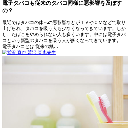
12
で
電子タバコも従来のタバコ同様に悪影響を及ぼす
と
日
す
他
の？
か？
の
病
最近ではタバコの体への悪影響などがＴＶやＣＭなどで取り
気
上げられ、タバコを吸う人も少なくなってきています。しか
と
し、たばこをやめられない人も多くいます。中には電子タバ
の
コという新型のタバコを吸う人が多くなってきています。
関
電子タバコとは 従来の紙…
わ
2022
鷲沢 直也
先生
り
口
年
電
10
臭
,
子
月
タ
タ
19
バ
バ
日
コ
コ
も
従
来
の
タ
バ
コ