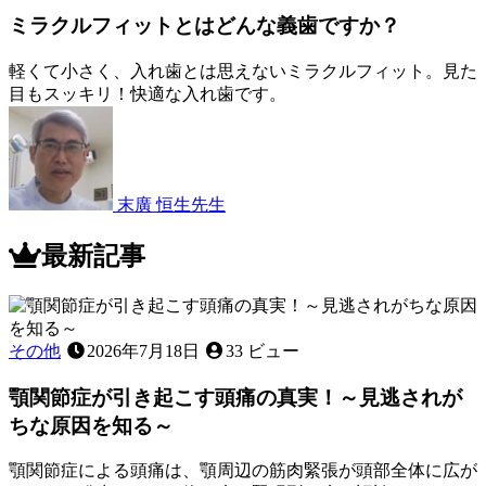
ミラクルフィットとはどんな義歯ですか？
軽くて小さく、入れ歯とは思えないミラクルフィット。見た
目もスッキリ！快適な入れ歯です。
2022
年
11
月
12
末廣 恒生
先生
日
ミ
ラ
最新記事
ク
ル
フ
ィ
その他
2026年7月18日
33 ビュー
ッ
ト
顎関節症が引き起こす頭痛の真実！～見逃されが
と
ちな原因を知る～
は
ど
顎関節症による頭痛は、顎周辺の筋肉緊張が頭部全体に広が
ん