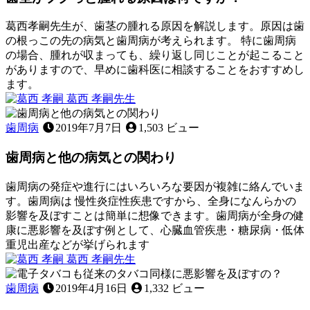
葛西孝嗣先生が、歯茎の腫れる原因を解説します。原因は歯
の根っこの先の病気と歯周病が考えられます。 特に歯周病
の場合、腫れが収まっても、繰り返し同じことが起こること
がありますので、早めに歯科医に相談することをおすすめし
ます。
2023
葛西 孝嗣
先生
歯
年
歯
2
ぐ
茎
歯周病
2019年7月7日
1,503 ビュー
月
き
が
11
歯周病と他の病気との関わり
プ
日
ク
っ
歯周病の発症や進行にはいろいろな要因が複雑に絡んでいま
と
す。歯周病は 慢性炎症性疾患ですから、全身になんらかの
腫
影響を及ぼすことは簡単に想像できます。歯周病が全身の健
れ
康に悪影響を及ぼす例として、心臓血管疾患・糖尿病・低体
る
重児出産などが挙げられます
2022
原
葛西 孝嗣
先生
年
因
歯
11
は
周
歯周病
2019年4月16日
1,332 ビュー
月
何
病