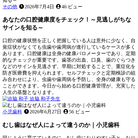
月
真
び
その他
2026年7月4日
46 ビュー
11
実！
と
日
～
あなたの口腔健康度をチェック！～見逃しがちな
食
見
事
サインを知る～
逃
の
さ
関
口腔の健康状態を正しく把握している人は意外に少なく、自
れ
係
覚症状がなくても虫歯や歯周病が進行しているケースが多く
が
〜
あります。口腔健康は全身の健康バロメーターであり、定期
ち
見
的なチェックが重要です。歯茎の出血、口臭、歯のぐらつき
な
た
などのサインを見逃さず、早期に対処することで、重症化を
原
目
防ぎ医療費を抑えられます。セルフチェックと定期検診の組
因
以
み合わせにより、虫歯や歯周病を予防し、全身の健康も守る
を
上
ことができます。今日から始める口腔健康管理が、充実した
知
に
人生の基盤となります。
る
大
2026
迫脇 和子
先生
～
切
年
あ
な
6
な
小児歯科
2026年6月27日
56 ビュー
月
役
た
22
割〜
むし歯はなぜ人によって違うのか｜小児歯科
の
日
口
腔
同じように育てているのに、むし歯になりやすい子と、なり