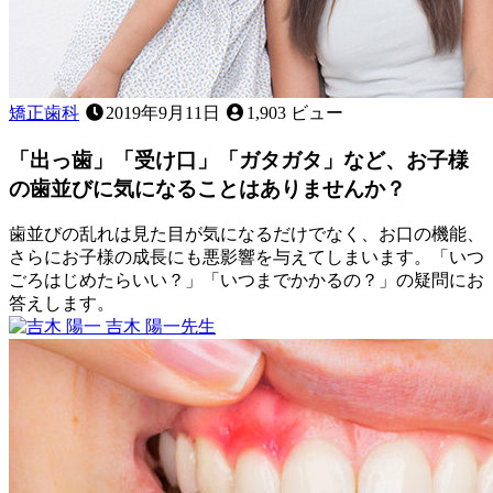
矯正歯科
2019年9月11日
1,903 ビュー
「出っ歯」「受け口」「ガタガタ」など、お子様
の歯並びに気になることはありませんか？
歯並びの乱れは見た目が気になるだけでなく、お口の機能、
さらにお子様の成長にも悪影響を与えてしまいます。「いつ
ごろはじめたらいい？」「いつまでかかるの？」の疑問にお
答えします。
2023
吉木 陽一
先生
年
「出
4
っ
月
歯」
22
「受
日
け
口」
「ガ