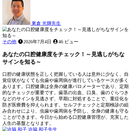
年
7
月
11
東倉 光輝
先生
日
歯
並
び
その他
2026年7月4日
46 ビュー
と
あなたの口腔健康度をチェック！～見逃しがちな
食
事
サインを知る～
の
関
口腔の健康状態を正しく把握している人は意外に少なく、自
係
覚症状がなくても虫歯や歯周病が進行しているケースが多く
〜
あります。口腔健康は全身の健康バロメーターであり、定期
見
的なチェックが重要です。歯茎の出血、口臭、歯のぐらつき
た
などのサインを見逃さず、早期に対処することで、重症化を
目
防ぎ医療費を抑えられます。セルフチェックと定期検診の組
以
み合わせにより、虫歯や歯周病を予防し、全身の健康も守る
上
ことができます。今日から始める口腔健康管理が、充実した
に
人生の基盤となります。
大
2026
迫脇 和子
先生