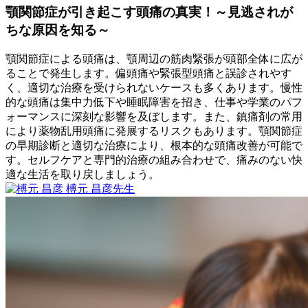
ト
顎関節症が引き起こす頭痛の真実！～見逃されが
と
ちな原因を知る～
は
ど
顎関節症による頭痛は、顎周辺の筋肉緊張が頭部全体に広が
ん
ることで発生します。偏頭痛や緊張型頭痛と誤診されやす
な
く、適切な治療を受けられないケースも多くあります。慢性
義
的な頭痛は集中力低下や睡眠障害を招き、仕事や学業のパフ
歯
ォーマンスに深刻な影響を及ぼします。また、鎮痛剤の常用
で
により薬物乱用頭痛に発展するリスクもあります。顎関節症
す
の早期診断と適切な治療により、根本的な頭痛改善が可能で
か？
す。セルフケアと専門的治療の組み合わせで、痛みのない快
適な生活を取り戻しましょう。
2026
榑元 昌彦
先生
年
顎
6
関
月
節
22
症
日
が
引
き
起