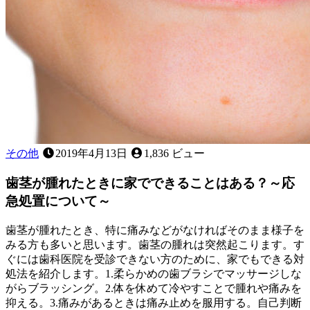
は
何
で
す
か？
その他
2019年4月13日
1,836 ビュー
歯茎が腫れたときに家でできることはある？～応
急処置について～
歯茎が腫れたとき、特に痛みなどがなければそのまま様子を
みる方も多いと思います。歯茎の腫れは突然起こります。す
ぐには歯科医院を受診できない方のために、家でもできる対
処法を紹介します。1.柔らかめの歯ブラシでマッサージしな
がらブラッシング。2.体を休めて冷やすことで腫れや痛みを
抑える。3.痛みがあるときは痛み止めを服用する。自己判断