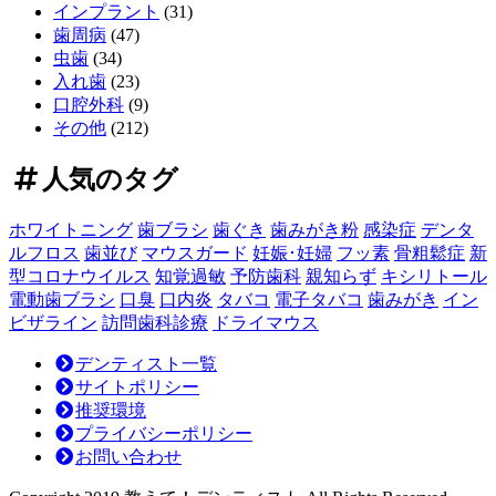
費
インプラント
(31)
用
歯周病
(47)
の
虫歯
(34)
全
入れ歯
(23)
貌！
口腔外科
(9)
～
その他
(212)
長
期
人気のタグ
的
価
ホワイトニング
歯ブラシ
歯ぐき
歯みがき粉
感染症
デンタ
値
ルフロス
歯並び
マウスガード
妊娠･妊婦
フッ素
骨粗鬆症
新
を
型コロナウイルス
知覚過敏
予防歯科
親知らず
キシリトール
見
電動歯ブラシ
口臭
口内炎
タバコ
電子タバコ
歯みがき
イン
極
ビザライン
訪問歯科診療
ドライマウス
め
る
デンティスト一覧
投
サイトポリシー
資
推奨環境
判
プライバシーポリシー
断
お問い合わせ
～