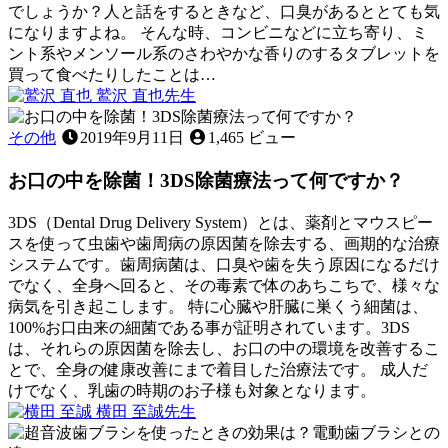
き
と
でしょうか？人と話をするときなど、口臭があるととても気
き
になりますよね。 そんな時、コンビニなどに立ち寄り、ミ
に
ント系やメンソール系のさわやかな香りのするタブレットを
家
買って食べたりしたことは…
2022
で
鷲沢 直也
先生
口
年
で
ミ
10
臭
き
ン
その他
2019年9月11日
1,465 ビュー
月
る
ト
27
こ
お口の中を除菌！3DS除菌療法って何ですか？
タ
日
と
ブ
は
レ
3DS（Dental Drug Delivery System）とは、薬剤とマウスピー
あ
ッ
スを使って虫歯や歯周病の原因菌を除去する、画期的な治療
る？
ト
システムです。歯周病菌は、口臭や歯を失う原因になるだけ
～
は
でなく、全身へ回ると、その毒素で体のあちこちで、様々な
応
口
病気を引き起こします。 特に心臓や肝臓に巣くう細菌は、
急
臭
100%お口由来の細菌である事が証明されています。3DS
処
に
は、それらの原因菌を除去し、お口の中の環境を改善するこ
置
は
とで、全身の健康改善にまで着目した治療法です。 成人だ
に
効
けでなく、乳歯の時期のお子様も対象となります。
2022
つ
か
横田 至誠
先生
年
い
な
お