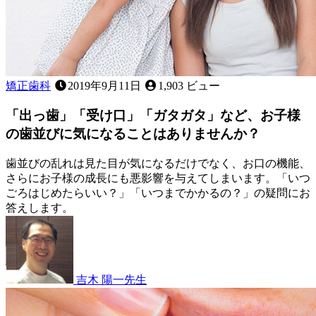
矯正歯科
2019年9月11日
1,903 ビュー
「出っ歯」「受け口」「ガタガタ」など、お子様
の歯並びに気になることはありませんか？
歯並びの乱れは見た目が気になるだけでなく、お口の機能、
さらにお子様の成長にも悪影響を与えてしまいます。「いつ
ごろはじめたらいい？」「いつまでかかるの？」の疑問にお
答えします。
2023
年
4
月
22
吉木 陽一
先生
日
「出
っ