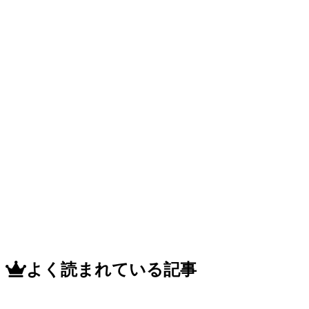
で！
歯
周
病
の
初
期
症
状
と
知
っ
て
お
き
た
い
対
よく読まれている記事
策！