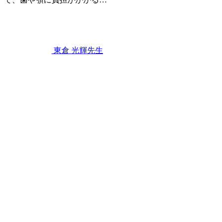
2026
年
7
月
11
東倉 光輝
先生
日
歯
並
び
と
食
事
の
関
係
〜
見
た
目
以
上
に