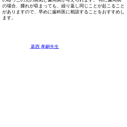
り
の場合、腫れが収まっても、繰り返し同じことが起こること
ま
がありますので、早めに歯科医に相談することをおすすめし
せ
ます。
ん
2023
か？
歯
年
2
ぐ
月
き
11
葛西 孝嗣
先生
日
歯
茎
が
プ
ク
っ
と
腫
れ
る
原
因
は