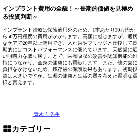
インプラント費用の全貌！～長期的価値を見極め
る投資判断～
インプラント治療は保険適用外のため、1本あたり30万円か
ら50万円程度の費用がかかります。高額に感じますが、適切
なケアで20年以上使用でき、入れ歯やブリッジと比較して長
期的にはコストパフォーマンスに優れています。天然歯に近
い咀嚼力を取り戻すことで、栄養吸収の改善や認知機能の維
持につながり、全身の健康にも貢献します。また、他の歯に
負担をかけないため、残存歯の保護効果もあります。初期投
資は大きいですが、生涯の健康と生活の質を考えた賢明な選
択と言えます。
2026
年
6
月
6
青木 仁
先生
日
イ
ン
カテゴリー
プ