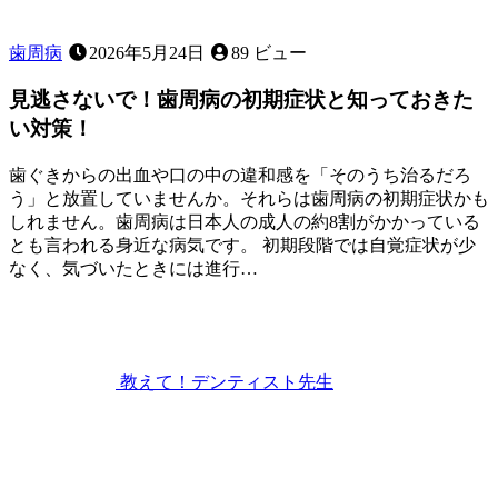
歯周病
2026年5月24日
89 ビュー
見逃さないで！歯周病の初期症状と知っておきた
い対策！
歯ぐきからの出血や口の中の違和感を「そのうち治るだろ
う」と放置していませんか。それらは歯周病の初期症状かも
しれません。歯周病は日本人の成人の約8割がかかっている
とも言われる身近な病気です。 初期段階では自覚症状が少
なく、気づいたときには進行…
2026
年
5
月
24
教えて！デンティスト
先生
日
見
逃
さ
な
い