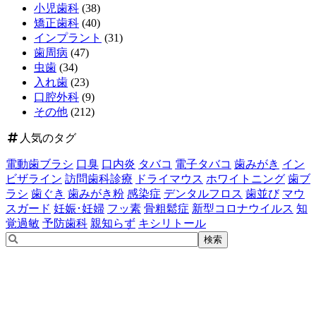
小児歯科
(38)
矯正歯科
(40)
インプラント
(31)
歯周病
(47)
虫歯
(34)
入れ歯
(23)
口腔外科
(9)
その他
(212)
人気のタグ
電動歯ブラシ
口臭
口内炎
タバコ
電子タバコ
歯みがき
イン
ビザライン
訪問歯科診療
ドライマウス
ホワイトニング
歯ブ
ラシ
歯ぐき
歯みがき粉
感染症
デンタルフロス
歯並び
マウ
スガード
妊娠･妊婦
フッ素
骨粗鬆症
新型コロナウイルス
知
覚過敏
予防歯科
親知らず
キシリトール