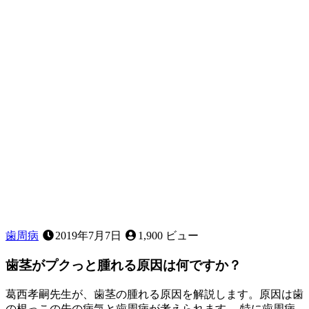
タ
ガ
タ」
な
ど、
お
子
様
の
歯
並
び
に
気
に
な
歯周病
2019年7月7日
1,900 ビュー
る
こ
歯茎がプクっと腫れる原因は何ですか？
と
は
葛西孝嗣先生が、歯茎の腫れる原因を解説します。原因は歯
あ
の根っこの先の病気と歯周病が考えられます。 特に歯周病