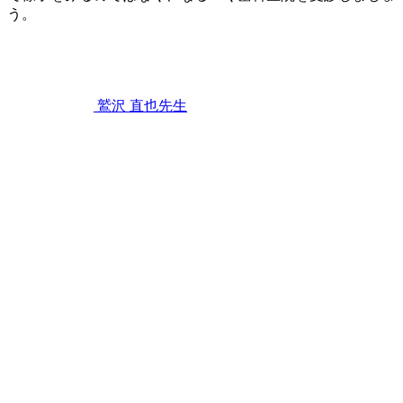
う。
2022
歯
年
11
み
月
が
12
き
,
鷲沢 直也
先生
日
歯
歯
茎
ぐ
が
き
腫
れ
た
と
き
に
家
で
で
き
る
こ