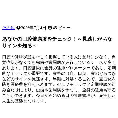
大
切
な
役
割〜
その他
2026年7月4日
45 ビュー
あなたの口腔健康度をチェック！～見逃しがちな
サインを知る～
口腔の健康状態を正しく把握している人は意外に少なく、自
覚症状がなくても虫歯や歯周病が進行しているケースが多く
あります。口腔健康は全身の健康バロメーターであり、定期
的なチェックが重要です。歯茎の出血、口臭、歯のぐらつき
などのサインを見逃さず、早期に対処することで、重症化を
防ぎ医療費を抑えられます。セルフチェックと定期検診の組
み合わせにより、虫歯や歯周病を予防し、全身の健康も守る
ことができます。今日から始める口腔健康管理が、充実した
人生の基盤となります。
2026
年
6