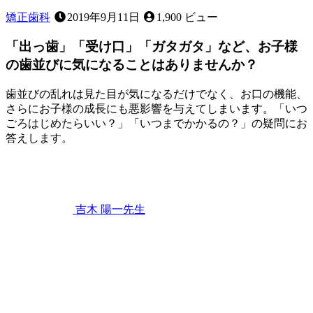
矯正歯科
2019年9月11日
1,900 ビュー
「出っ歯」「受け口」「ガタガタ」など、お子様
の歯並びに気になることはありませんか？
歯並びの乱れは見た目が気になるだけでなく、お口の機能、
さらにお子様の成長にも悪影響を与えてしまいます。「いつ
ごろはじめたらいい？」「いつまでかかるの？」の疑問にお
答えします。
2023
年
4
月
22
吉木 陽一
先生
日
「出
っ
歯」
「受
け
口」
「ガ