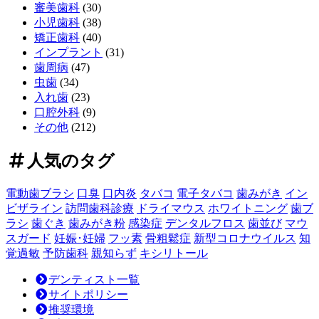
ラ
審美歯科
(30)
ン
小児歯科
(38)
ト
矯正歯科
(40)
費
インプラント
(31)
用
歯周病
(47)
の
虫歯
(34)
全
入れ歯
(23)
貌！
口腔外科
(9)
～
その他
(212)
長
期
人気のタグ
的
価
電動歯ブラシ
口臭
口内炎
タバコ
電子タバコ
歯みがき
イン
値
ビザライン
訪問歯科診療
ドライマウス
ホワイトニング
歯ブ
を
ラシ
歯ぐき
歯みがき粉
感染症
デンタルフロス
歯並び
マウ
見
スガード
妊娠･妊婦
フッ素
骨粗鬆症
新型コロナウイルス
知
極
覚過敏
予防歯科
親知らず
キシリトール
め
る
デンティスト一覧
投
サイトポリシー
資
推奨環境
判