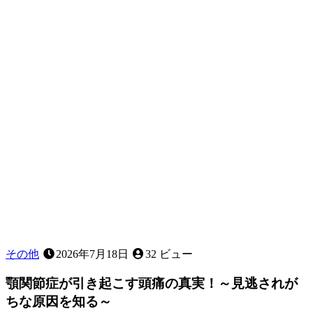
ト
と
は
ど
ん
な
義
歯
で
す
か？
その他
2026年7月18日
32 ビュー
顎関節症が引き起こす頭痛の真実！～見逃されが
ちな原因を知る～