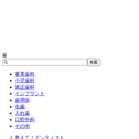
審美歯科
小児歯科
矯正歯科
インプラント
歯周病
虫歯
入れ歯
口腔外科
その他
教えて！デンティスト