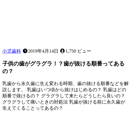
と
は
あ
る？
～
応
急
処
置
小児歯科
2019年4月14日
1,750 ビュー
に
つ
子供の歯がグラグラ！？歯が抜ける順番ってある
い
の？
て
～
乳歯から永久歯に生え変わる時期、歯の抜ける順番などを解
説します。 乳歯はいつ頃から抜けはじめるの？ 乳歯はどの
順番で抜けるの？ グラグラして来たらどうしたら良いの？
グラグラして痛いときの対処法 乳歯が抜ける前に永久歯が
生えてくることってあるの？
2023
年
2
月