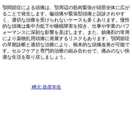
顎関節症による頭痛は、顎周辺の筋肉緊張が頭部全体に広が
ることで発生します。偏頭痛や緊張型頭痛と誤診されやす
く、適切な治療を受けられないケースも多くあります。慢性
的な頭痛は集中力低下や睡眠障害を招き、仕事や学業のパフ
ォーマンスに深刻な影響を及ぼします。また、鎮痛剤の常用
により薬物乱用頭痛に発展するリスクもあります。顎関節症
の早期診断と適切な治療により、根本的な頭痛改善が可能で
す。セルフケアと専門的治療の組み合わせで、痛みのない快
適な生活を取り戻しましょう。
2026
年
6
月
22
榑元 昌彦
先生
日
顎
関
節
症
が
引
き