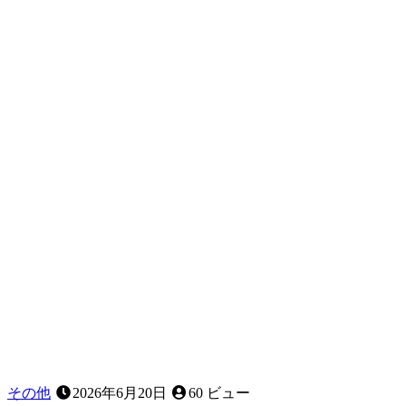
む
し
歯
は
な
ぜ
人
に
よ
っ
て
違
う
の
か
｜
小
児
歯
科
その他
2026年6月20日
60 ビュー